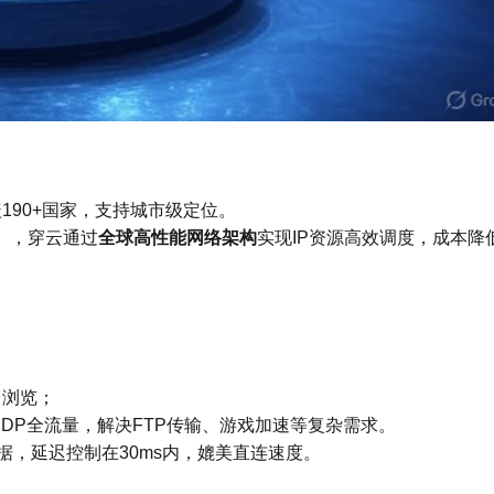
盖190+国家，支持城市级定位。
），穿云通过​
​全球高性能网络架构​
​实现IP资源高效调度，成本降
名浏览；
/UDP全流量，解决FTP传输、游戏加速等复杂需求。
数据，延迟控制在30ms内，媲美直连速度。