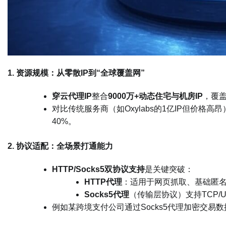
​1. 资源规模：从零散IP到“全球覆盖网”​
​穿云代理IP​
​整合​
​9000万+动态住宅与机房IP​
​，覆
对比传统服务商（如Oxylabs的1亿IP但价格高昂
40%。
​2. 协议适配：全场景打通能力​
​HTTP/Socks5双协议支持​
​是关键突破：
​HTTP代理​
​：适用于网页抓取、基础匿
​Socks5代理​
​（传输层协议）支持TCP
例如某跨境支付公司通过Socks5代理加密交易