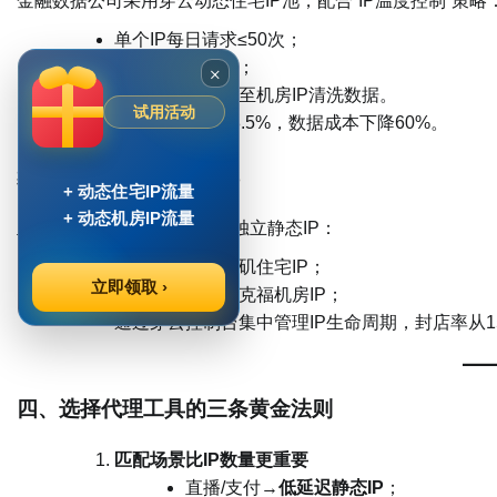
金融数据公司采用穿云动态住宅IP池，配合“IP温度控制”策略
单个IP每日请求≤50次；
自动更换高匿IP；
×
触发反爬时切换至机房IP清洗数据。
试用活动
成功率稳定在98.5%，数据成本下降60%。
​案例3：跨境电商防关联矩阵​
+ 动态住宅IP流量
+ 动态机房IP流量
亚马逊卖家为50个店铺分配独立静态IP：
美国店铺→洛杉矶住宅IP；
立即领取 ›
德国店铺→法兰克福机房IP；
通过穿云控制台集中管理IP生命周期，封店率从15
​四、选择代理工具的三条黄金法则​
​匹配场景比IP数量更重要​
直播/支付→​
​低延迟静态IP​
​；