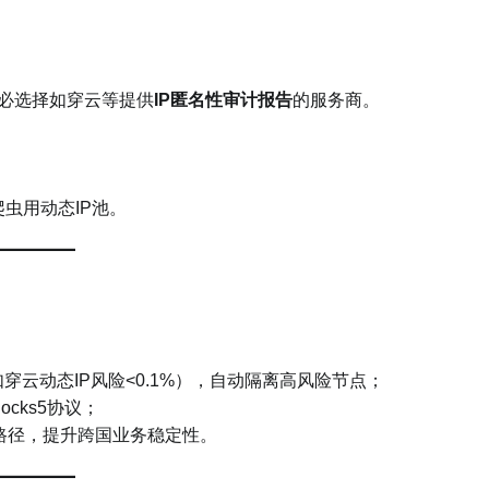
必选择如穿云等提供​
​IP匿名性审计报告​
​的服务商。
爬虫用动态IP池。
如穿云动态IP风险<0.1%），自动隔离高风险节点；
ocks5协议；
路径，提升跨国业务稳定性。