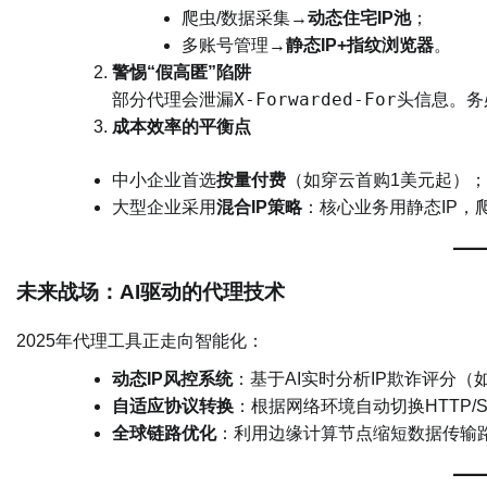
爬虫/数据采集→​
​动态住宅IP池​
​；
多账号管理→​
​静态IP+指纹浏览器​
​。
​警惕“假高匿”陷阱​
X-Forwarded-For
部分代理会泄漏
头信息。务
​成本效率的平衡点​
中小企业首选​
​按量付费​
​（如穿云首购1美元起）；
大型企业采用​
​混合IP策略​
​：核心业务用静态IP，
​未来战场：AI驱动的代理技术​
2025年代理工具正走向智能化：
​动态IP风控系统​
​：基于AI实时分析IP欺诈评分（
​自适应协议转换​
​：根据网络环境自动切换HTTP/S
​全球链路优化​
​：利用边缘计算节点缩短数据传输