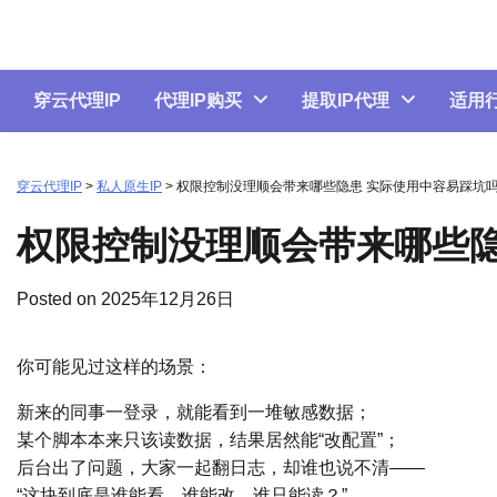
Skip
to
content
穿云代理IP
代理IP购买
提取IP代理
适用
穿云代理IP
>
私人原生IP
>
权限控制没理顺会带来哪些隐患 实际使用中容易踩坑
权限控制没理顺会带来哪些隐
Posted on
2025年12月26日
你可能见过这样的场景：
新来的同事一登录，就能看到一堆敏感数据；
某个脚本本来只该读数据，结果居然能“改配置”；
后台出了问题，大家一起翻日志，却谁也说不清——
“这块到底是谁能看、谁能改、谁只能读？”