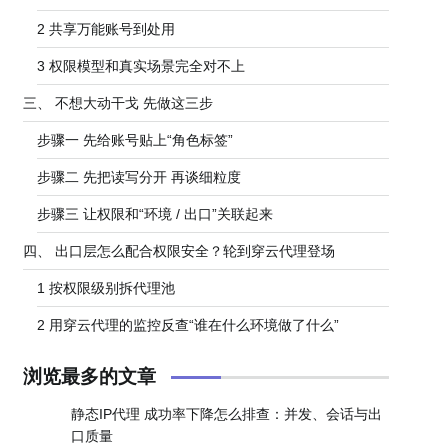
2 共享万能账号到处用
3 权限模型和真实场景完全对不上
三、 不想大动干戈 先做这三步
步骤一 先给账号贴上“角色标签”
步骤二 先把读写分开 再谈细粒度
步骤三 让权限和“环境 / 出口”关联起来
四、 出口层怎么配合权限安全？轮到穿云代理登场
1 按权限级别拆代理池
2 用穿云代理的监控反查“谁在什么环境做了什么”
浏览最多的文章
静态IP代理 成功率下降怎么排查：并发、会话与出
口质量