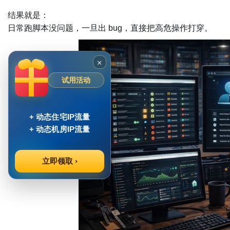
结果就是：
日常跑脚本没问题，一旦出 bug，直接把高危操作打穿。
×
试用活动
+ 动态住宅IP流量
+ 动态机房IP流量
立即领取 ›