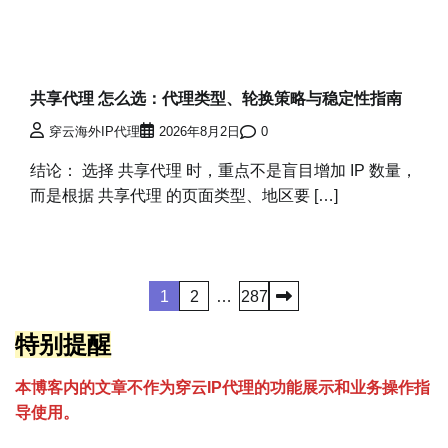
共享代理 怎么选：代理类型、轮换策略与稳定性指南
穿云海外IP代理
2026年8月2日
0
结论： 选择 共享代理 时，重点不是盲目增加 IP 数量，
而是根据 共享代理 的页面类型、地区要 […]
文
1
2
…
287
章
特别提醒
分
本博客内的文章不作为穿云
I
P代理的功能展示和业务操作指
页
导使用。