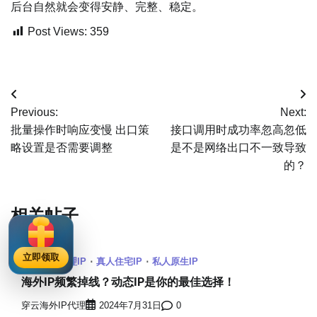
后台自然就会变得安静、完整、稳定。
Post Views:
359
文
Previous:
Next:
章
批量操作时响应变慢 出口策
接口调用时成功率忽高忽低
略设置是否需要调整
是不是网络出口不一致导致
导
的？
航
相关帖子
立即领取
SOCKS5代理IP
真人住宅IP
私人原生IP
海外IP频繁掉线？动态IP是你的最佳选择！
穿云海外IP代理
2024年7月31日
0