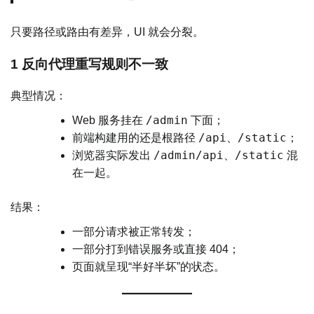
只要路径或路由有差异，UI 就会分裂。
1 反向代理重写规则不一致
典型情况：
/admin
Web 服务挂在
下面；
/api
/static
前端构建用的还是根路径
、
；
/admin/api
/static
浏览器实际发出
、
混
在一起。
结果：
一部分请求被正常转发；
一部分打到错误服务或直接 404；
页面就呈现“半好半坏”的状态。