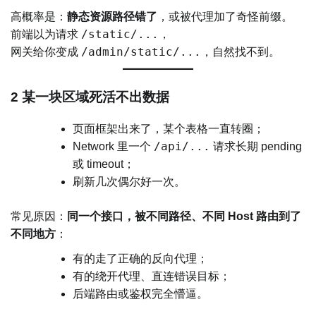
高概率是：
静态资源路径错了
，或被代理加了奇怪前缀。
/static/...
前端以为请求
，
/admin/static/...
网关给你变成
，自然找不到。
2 某一块区域死活不出数据
页面框架出来了，某个表格一直转圈；
/api/...
Network 里一个
请求长期 pending
或 timeout；
刷新几次偶尔好一次。
常见原因：
同一个接口，被不同路径、不同 Host 路由到了
不同地方
：
有的走了正确的反向代理；
有的绕开代理、直连错误目标；
后端路由或鉴权完全懵逼。