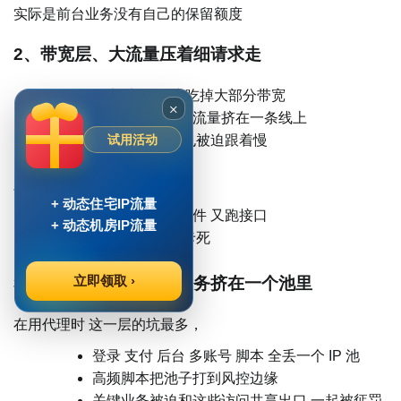
实际是前台业务没有自己的保留额度
2、带宽层、大流量压着细请求走
导出 上传 同步吃掉大部分带宽
×
接口请求和这些流量挤在一条线上
试用活动
只查一条数据 也被迫跟着慢
跨区访问时问题更明显，
+ 动态住宅IP流量
一条出口既跑文件 又跑接口
+ 动态机房IP流量
一旦高峰 同时卡死
立即领取 ›
3、代理出口层、所有业务挤在一个池里
在用代理时 这一层的坑最多，
登录 支付 后台 多账号 脚本 全丢一个 IP 池
高频脚本把池子打到风控边缘
关键业务被迫和这些访问共享出口 一起被惩罚