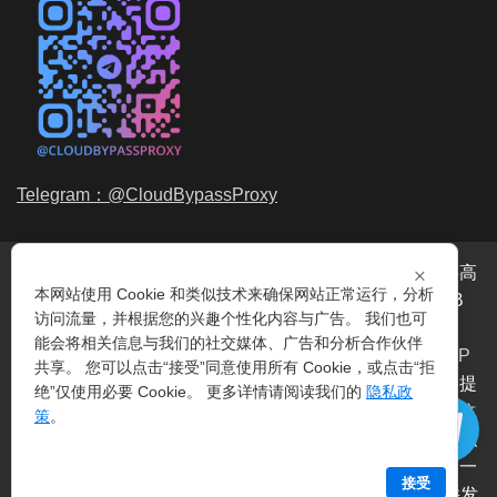
Telegram：@CloudBypassProxy
×
穿云代理是专业的
海外动态IP
代理服务提供商，我们提供高
本网站使用 Cookie 和类似技术来确保网站正常运行，分析
品质、永不过期的
动态代理IP
池流量包，价格最低2元/GB
访问流量，并根据您的兴趣个性化内容与广告。 我们也可
起。我们的IP资源包括超过3.5亿的
动态住宅IP
和机房IP，
能会将相关信息与我们的社交媒体、广告和分析合作伙伴
覆盖全球200多个国家。支持
HTTP代理IP
和
Socks5代理IP
共享。 您可以点击“接受”同意使用所有 Cookie，或点击“拒
协议，IP可用率超过99%。购买我们的服务即可享受穿云提
绝”仅使用必要 Cookie。 更多详情请阅读我们的
隐私政
供的
爬虫代理IP
池，满足各种场景的代理IP需求，包括
指纹
策
。
浏览器IP
、爬虫抓取、电商系统、网络测试、SEO等。穿云
代理致力于为用户提供稳定、高质量的
动态机房IP
服务，一
接受
次购买即可获得无限时效、不限平台、不限带宽、不限并发