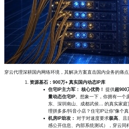
穿云代理深耕国内网络环境，其解决方案直击国内业务的痛点
资源基石：900万+ 真实国内动态IP库
住宅IP主力军：
核心优势！
提供
超90
量动态住宅IP
。想象一下，你拥有一个庞
东、深圳南山、成都武侯… 的真实家庭宽
理拼多多/抖音小店？住宅IP让你“像个真
机房IP助攻：
对于对速度要求
极高
、且
感公开信息、内部系统测试），穿云同