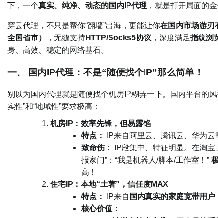
下，一个
真实、纯净、动态的国内IP代理
，就是打开局面的金
穿云代理，不只是帮你“翻墙”出海，更能让你
在国内市场游刃
全国省市）
，无缝支持
HTTP/Socks5协议
，深度满足
指纹浏
身、高效、稳定的网络基石。
一、 国内IP代理：不是“随便找个IP”那么简单！
别以为国内代理就是随便找个机房IP糊弄一下。国内平台的风
实性”和“地域性”要求极高：
机房IP：效率先锋，但易露馅
特点：
IP来自阿里云、腾讯云、华为云
致命伤：
IP段集中、特征明显。在淘宝
报家门”：“我是机器人/脚本/工作室！”
高！
住宅IP：本地“土著”，信任度MAX
特点：
IP来自
国内真实的家庭宽带用户
核心价值：