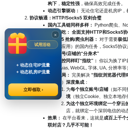
构下
，
稳定性强
，确保高效完成任务。
动态引擎驱动：
无论住宅还是机房IP，
协议畅通：HTTP/Socks5 双剑合璧
国内工具链同样多样：
Python爬虫、
穿云通吃：
全面支持HTTP和Socks5
×
Socks5 抢购/爬虫利器：
对于需要
极低
试用活动
（某些应用）的国内任务，Socks5
指纹隔离：多账号/店铺的“分身术”
国内风控同样盯“指纹”：
你以为换了I
+ 动态住宅IP流量
（Canvas, WebGL, 字体, UA
+ 动态机房IP流量
穿云破局：
完美解决
“指纹浏览器代理I
卫士等）
深度集成
：
为
每个独立账号/店铺
（如不同
立即领取 ›
境
（独立Cookie、独立本地存
为这个独立环境绑定一个穿云的
店，就绑定一个深圳电信的动态住
效果：
在平台看来，这就是
成百上千个
联封店？几乎不可能！