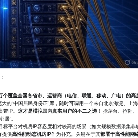
：
0万个覆盖全国各省市、运营商（电信、联通、移动、广电）的高
大的“中国居民身份证”库，随时可调用一个来自北京海淀、上
带IP。
这才是模拟国内真实用户的不二之选！
抢茅台、抢鞋、
邻居”。
目标平台对机房IP容忍度相对较高的场景（如大规模数据采集非
样提供
高性能动态机房IP
作为补充。关键在于其
部署于高性能网