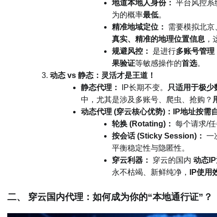
地道本地人身份：
平台风控系
为的概率
最低
。
精准地域定位：
需要模拟北京
真实、精准的地理位置信息
，
规避风控：
是进行
多账号管理
果验证
等敏感操作的
首选
。
动态 vs 静态：灵活才是王道！
静态代理：
IP长期不变。
只适用于极少
中，尤其是涉及多账号、爬虫、抢购？
动态代理 (穿云核心优势)：
IP地址按需
轮换 (Rotating)：
每个请求/任
按会话 (Sticky Session)：
一
平衡稳定性与隐匿性。
穿云利器：
穿云的国内
动态I
永不枯竭、新鲜纯净，
IP使用
二、 穿云国内代理：如何成为你的“本地通行证”？