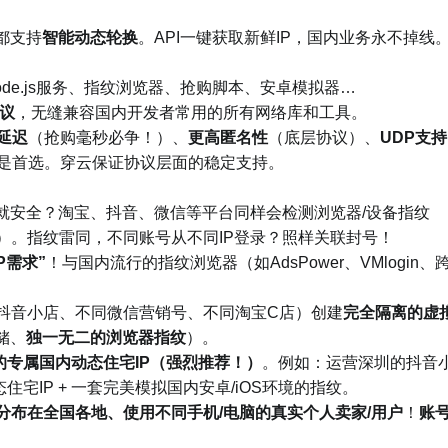
都支持
智能动态轮换
。API一键获取新鲜IP，国内业务永不掉线
Node.js服务、指纹浏览器、抢购脚本、安卓模拟器…
协议
，无缝兼容国内开发者常用的所有网络库和工具。
延迟
（抢购毫秒必争！）、
更高匿名性
（底层协议）、
UDP支持
协议是首选。穿云保证协议层面的稳定支持。
P就安全？淘宝、抖音、微信等平台同样会检测浏览器/设备指纹
, 分辨率等）。指纹雷同，不同账号从不同IP登录？照样关联封号！
P需求”
！与国内流行的指纹浏览器（如AdsPower、VMlogin、
抖音小店、不同微信营销号、不同淘宝C店）创建
完全隔离的虚
储、
独一无二的浏览器指纹
）。
专属国内动态住宅IP（强烈推荐！）
。例如：运营深圳的抖音
宅IP + 一套完美模拟国内安卓/iOS环境的指纹。
分布在全国各地、使用不同手机/电脑的真实个人卖家/用户
！
账