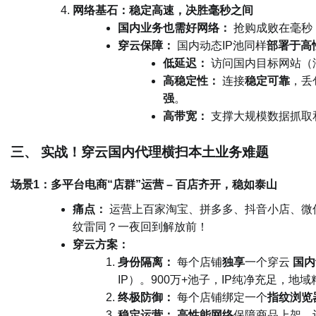
网络基石：稳定高速，决胜毫秒之间
国内业务也需好网络：
抢购成败在毫秒
穿云保障：
国内动态IP池同样
部署于高
低延迟：
访问国内目标网站（
高稳定性：
连接
稳定可靠
，丢
强
。
高带宽：
支撑大规模数据抓取
三、 实战！穿云国内代理横扫本土业务难题
场景1：多平台电商“店群”运营 – 百店齐开，稳如泰山
痛点：
运营上百家淘宝、拼多多、抖音小店、微
纹雷同？一夜回到解放前！
穿云方案：
身份隔离：
每个店铺
独享
一个穿云
国内
IP）。900万+池子，IP纯净充足，地
终极防御：
每个店铺绑定一个
指纹浏览
稳定运营：
高性能网络
保障商品上架、