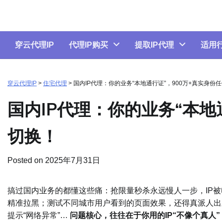
Skip
to
content
穿云代理IP
代理IP购买
提取IP代理
适用
穿云代理IP
>
住宅代理
>
国内IP代理：你的业务“本地通行证”，900万+真实身份
国内IP代理：你的业务“本地
切换！
Posted on
2025年7月31日
搞过国内业务的都懂这些痛：抢限量秒杀永远慢人一步，IP被
精准拉黑；测试不同城市用户看到的页面效果，还得真派人出
提示“网络异常”…
问题核心，往往在于你用的IP“不像个真人”