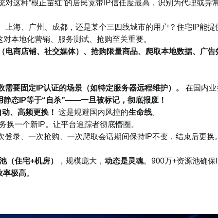
统对这种“根正苗红”的居民宽带IP信任度最高，识别为代理或异
、上海、广州、成都，还是某个三四线城市的用户？住宅IP能提
这对本地化营销、服务测试、抢购至关重要。
（电商店铺、社交媒体）、抢购限量商品、爬取本地数据、广告
数需要固定IP认证的场景（如特定服务器远程维护）。
在国内业
用静态IP等于“自杀”——一旦被标记，彻底报废！
自动、高频更换！
这是规避国内风控的
生命线
。
务换一个新IP。让平台追踪者彻底懵圈。
次登录、一次抢购、一次爬取会话期间保持IP不变，结束后更换
P池（住宅+机房）
，规模庞大，
动态是灵魂
。900万+资源池确保I
效率极高
。