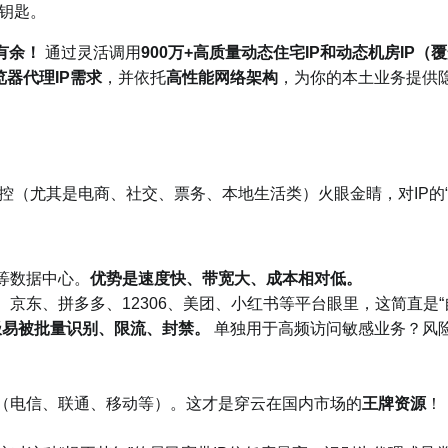
钥匙。
有余！
通过灵活调用
900万+高质量动态住宅IP和动态机房IP（
览器代理IP需求
，并依托
高性能网络架构
，为你的本土业务提供
控（尤其是电商、社交、票务、本地生活类）火眼金睛，对IP的
等数据中心。
优势是速度快、带宽大、成本相对低。
、京东、拼多多、12306、美团、小红书等平台眼里，这简直是“
极易被批量识别、限流、封禁。
单独用于高频访问敏感业务？风
（电信、联通、移动等）。这才是穿云在国内市场的
王牌资源
！