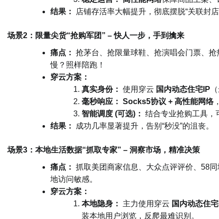
结果：
店铺存活率大幅提升，彻底摆脱“关联封店
场景2：限量尖货“抢购军团” – 快人一步，手到擒来
痛点：
抢茅台、抢限量球鞋、抢演唱会门票、抢热门
慢？照样陪跑！
穿云方案：
真实身份：
使用穿云
国内动态住宅IP
（
毫秒响应：
Socks5协议 + 高性能网络
智能调度 (可选)：
结合专业抢购工具，
结果：
成功几率显著提升，告别“秒没”的沮丧。
场景3：本地生活数据“抓取专家” – 洞察市场，精准决策
痛点：
抓取美团商家信息、大众点评评价、58同
地访问敏感。
穿云方案：
本地隐身：
主力使用穿云
国内动态住宅
装本地用户浏览，反爬最难识别。