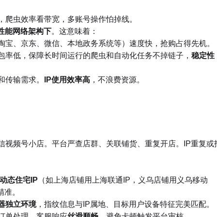
，爬虫效率看带宽，多账号操作怕掉线。
性能网络架构下
。这意味着：
淘宝、京东、微信、本地政务系统等）速度快，抢购占得先机。
包率低，保障长时间运行的爬虫和自动化任务不掉链子，
稳定性
和传输需求。
IP使用效率高
，不浪费资源。
信视频号小店。平台严查店群、关联铺货、重复开店。IP重复或
动态住宅IP
（如上海店铺用上海联通IP，义乌店铺用义乌移动
域精准。
器独立环境
，指纹信息与IP属地、目标用户设备特征完美匹配。
订单处理、客服响应
丝滑顺畅
，避免卡顿触发平台审核。