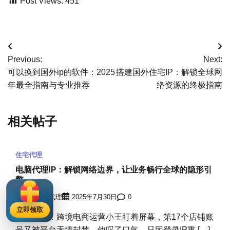
Post Views:
451
文
Previous:
Next:
章
可以换到国外ip的软件：2025
搭建国外住宅IP：解锁全球网
年最全指南与专业推荐
络资源的终极指南
导
航
相关帖子
住宅代理
电脑代理IP：解锁网络边界，让业务畅行全球的隐形引
擎
穿云海外IP代理
2025年7月30日
0
立即领取
想象一下：跨境电商运营小王盯着屏幕，第17个店铺账
号又被平台无情封禁。他叹了口气，只因登录IP重 […]