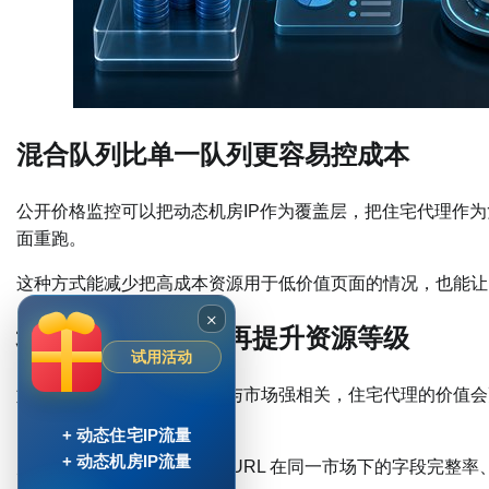
混合队列比单一队列更容易控成本
公开价格监控可以把动态机房IP作为覆盖层，把住宅代理作
面重跑。
这种方式能减少把高成本资源用于低价值页面的情况，也能让
×
地区一致性不足时再提升资源等级
试用活动
如果价格、货币或库存差异与市场强相关，住宅代理的价值会
IP通常更经济。
+ 动态住宅IP流量
+ 动态机房IP流量
判断升级时要看证据：同一 URL 在同一市场下的字段完整