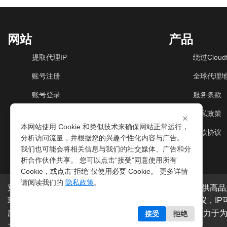
网站
产品
提取代理IP
绕过Cloudf
账号注册
全球代理
账号登录
服务条款
动态住宅IP
隐私政策
×
本网站使用 Cookie 和类似技术来确保网站正常运行，
动态机房IP
退款协议
分析访问流量，并根据您的兴趣个性化内容与广告。
我们也可能会将相关信息与我们的社交媒体、广告和分
析合作伙伴共享。 您可以点击“接受”同意使用所有
Cookie，或点击“拒绝”仅使用必要 Cookie。 更多详情
请阅读我们的
隐私政策
。
穿云代理是专业的
海外动态IP
代理服务提供商，我们提供高品
球200多个国家。支持
HTTP代理IP
和
Socks5代理IP
协议，I
爬虫抓取、电商系统、网络测试、SEO等。穿云代理致力于
接受
拒绝
术支持：
穿云API