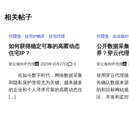
章
相关帖子
导
航
代理池
住宅IP购买
住宅代理
代理池
企业级I
如何获得稳定可靠的高匿动态
公开数据采
住宅IP？
界？穿云代
穿云海外IP代理
2023年10月27日
0
穿云海外IP代理
在如今数字时代，网络数据采集
使用穿云代理做
和隐私保护变得尤为关键。越来越多
先确认数据来源
的企业和个人寻求可靠的高匿动态住
的和目标网站规
[…]
区、并发和监控