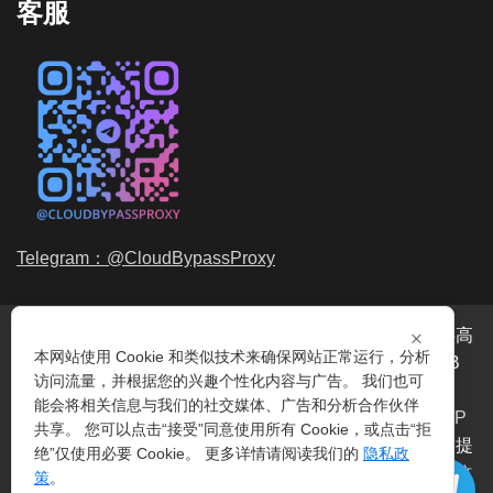
客服
Telegram：@CloudBypassProxy
×
穿云代理是专业的
海外动态IP
代理服务提供商，我们提供高
本网站使用 Cookie 和类似技术来确保网站正常运行，分析
品质、永不过期的
动态代理IP
池流量包，价格最低2元/GB
访问流量，并根据您的兴趣个性化内容与广告。 我们也可
起。我们的IP资源包括超过3.5亿的
动态住宅IP
和机房IP，
能会将相关信息与我们的社交媒体、广告和分析合作伙伴
覆盖全球200多个国家。支持
HTTP代理IP
和
Socks5代理IP
共享。 您可以点击“接受”同意使用所有 Cookie，或点击“拒
协议，IP可用率超过99%。购买我们的服务即可享受穿云提
绝”仅使用必要 Cookie。 更多详情请阅读我们的
隐私政
供的
爬虫代理IP
池，满足各种场景的代理IP需求，包括
指纹
策
。