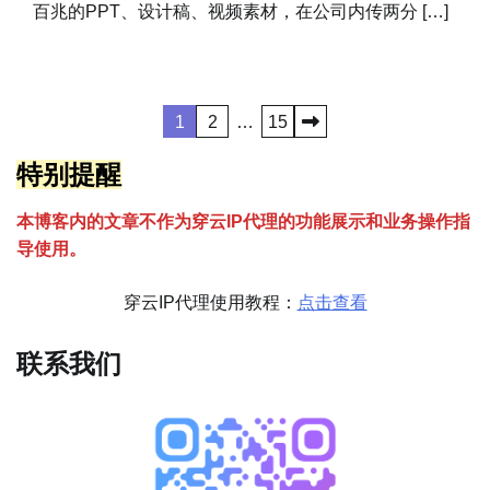
百兆的PPT、设计稿、视频素材，在公司内传两分 […]
文
1
2
…
15
章
特别提醒
分
本博客内的文章不作为穿云
I
P代理的功能展示和业务操作指
页
导使用。
穿云IP代理使用教程：
点击查看
联系我们