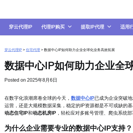
Skip
to
content
穿云代理IP
代理IP购买
提取IP代理
适用
穿云代理IP
>
住宅代理
>
数据中心IP如何助力企业全球化业务高效拓展
数据中心IP如何助力企业全
Posted on
2025年8月6日
在数字化浪潮席卷全球的今天，
数据中心IP
已成为企业突破地
运营，还是大规模数据采集，稳定的IP资源都是不可或缺的
动态住宅IP
和
动态机房IP
，轻松应对多账号管理、爬虫系统部
为什么企业需要专业的数据中心IP支持？