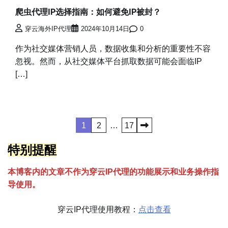
爬虫代理IP选择指南：如何避免IP被封？
穿云海外IP代理
2024年10月14日
0
作为社交媒体营销人员，数据收集和分析的重要性不容
忽视。然而，从社交媒体平台抓取数据可能会面临IP
[…]
文
1
2
…
17
章
特别提醒
分
本博客内的文章不作为穿云
I
P代理的功能展示和业务操作指
页
导使用。
穿云IP代理使用教程：
点击查看