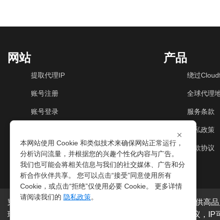
网站
产品
提取代理IP
绕过Cloudf
账号注册
全球代理
账号登录
服务条款
动态住宅IP
隐私政策
×
本网站使用 Cookie 和类似技术来确保网站正常运行，
动态机房IP
退款协议
分析访问流量，并根据您的兴趣个性化内容与广告。
我们也可能会将相关信息与我们的社交媒体、广告和分
析合作伙伴共享。 您可以点击“接受”同意使用所有
Cookie，或点击“拒绝”仅使用必要 Cookie。 更多详情
请阅读我们的
隐私政策
。
穿云代理是专业的
海外动态IP
代理服务提供商，我们提供高品
球200多个国家。支持
HTTP代理IP
和
Socks5代理IP
协议，I