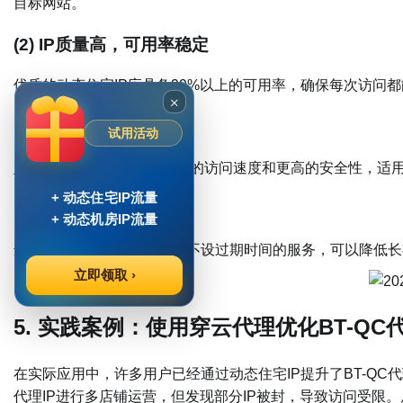
目标网站。
(2) IP质量高，可用率稳定
优质的动态住宅IP应具备99%以上的可用率，确保每次访问
×
(3) 支持Socks5代理IP
试用活动
Socks5代理IP
能够提供更快的访问速度和更高的安全性，适
+ 动态住宅IP流量
(4) 价格合理，套餐灵活
+ 动态机房IP流量
选择支持按需计费、流量包不设过期时间的服务，可以降低长
立即领取 ›
5. 实践案例：使用穿云代理优化BT-QC
在实际应用中，许多用户已经通过动态住宅IP提升了BT-QC
代理IP进行多店铺运营，但发现部分IP被封，导致访问受限。