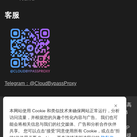
客服
Telegram：@CloudBypassProxy
×
穿云代理是专业的
海外动态IP
代理服务提供商，我们提供高
本网站使用 Cookie 和类似技术来确保网站正常运行，分析
品质、永不过期的
动态代理IP
池流量包，价格最低2元/GB
访问流量，并根据您的兴趣个性化内容与广告。 我们也可
起。我们的IP资源包括超过3.5亿的
动态住宅IP
和机房IP，
能会将相关信息与我们的社交媒体、广告和分析合作伙伴
覆盖全球200多个国家。支持
HTTP代理IP
和
Socks5代理IP
共享。 您可以点击“接受”同意使用所有 Cookie，或点击“拒
协议，IP可用率超过99%。购买我们的服务即可享受穿云提