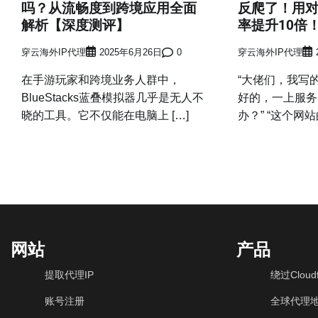
吗？从流畅度到跨境应用全面
反爬了！用对
解析【深度测评】
率提升10倍
穿云海外IP代理
2025年6月26日
0
穿云海外IP代理
在手游玩家和跨境业务人群中，
“大佬们，我写
BlueStacks蓝叠模拟器几乎是无人不
好的，一上服务
晓的工具。它不仅能在电脑上 […]
办？” “这个网站
网站
产品
提取代理IP
绕过Cloudf
账号注册
全球代理