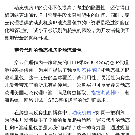
动态机房IP的变化不仅提高了爬虫的隐匿性，还使得目
标网站更难通过IP封禁等手段来限制爬虫的访问。同时，穿
云代理提供的动态机房IP池流量包中的IP资源是经过深度优
化和管理的，减小了被识别为爬虫的风险，为开发者提供了
更加安全的网络环境。
穿云代理的动态机房IP池流量包
穿云代理作为一家领先的HTTP和SOCKS5动态IP代理
池服务提供商，为用户提供了独享
动态住宅IP
和动态机房IP
池流量包。这一服务的全球覆盖、高可用性、灵活性为爬虫
开发者带来了前所未有的便利。一次购买即可享受穿云动态
欧洲美国动态代理IP池，满足爬虫抓取、
指纹浏览器IP
、电
商系统、网络测试、SEO等多场景的代理IP需求。
在爬虫与反爬虫的博弈中，
动态机房IP
如同一把利剑，
为爬虫开发者提供了全新的反反爬虫策略。穿云代理的动态
机房IP池流量包更是为我们解锁了这一神奇力量。通过规避