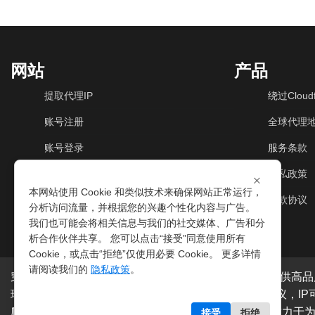
网站
产品
提取代理IP
绕过Cloudf
账号注册
全球代理
账号登录
服务条款
动态住宅IP
隐私政策
×
本网站使用 Cookie 和类似技术来确保网站正常运行，
动态机房IP
退款协议
分析访问流量，并根据您的兴趣个性化内容与广告。
我们也可能会将相关信息与我们的社交媒体、广告和分
析合作伙伴共享。 您可以点击“接受”同意使用所有
Cookie，或点击“拒绝”仅使用必要 Cookie。 更多详情
请阅读我们的
隐私政策
。
穿云代理是专业的
海外动态IP
代理服务提供商，我们提供高品
球200多个国家。支持
HTTP代理IP
和
Socks5代理IP
协议，I
爬虫抓取、电商系统、网络测试、SEO等。穿云代理致力于
接受
拒绝