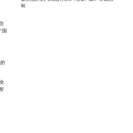
制
住
个国
同的
全
帮