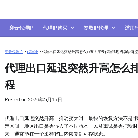
Skip
to
content
穿云代理IP
代理IP购买
提取IP代理
适用
穿云代理IP
>
代理池
>
代理出口延迟突然升高怎么排查？穿云代理延迟抖动诊断流
代理出口延迟突然升高怎么
程
Posted on
2026年5月15日
代理出口延迟突然升高、抖动变大时，最快的恢复方法不是“换
定区间、地区出口是否混入了不同版本、以及重试是否把瞬时
来，通常能在一个采样窗口内恢复到可控状态。