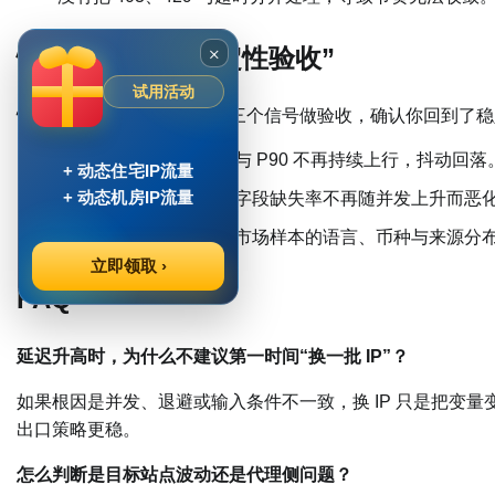
×
恢复后要做的“稳定性验收”
试用活动
恢复并不等于结束。建议用三个信号做验收，确认你回到了稳
延迟分布稳定
：中位数与 P90 不再持续上行，抖动回落
+ 动态住宅IP流量
+ 动态机房IP流量
字段完整率稳定
：关键字段缺失率不再随并发上升而恶
地区一致性稳定
：同一市场样本的语言、币种与来源分
立即领取 ›
FAQ
延迟升高时，为什么不建议第一时间“换一批 IP”？
如果根因是并发、退避或输入条件不一致，换 IP 只是把变
出口策略更稳。
怎么判断是目标站点波动还是代理侧问题？