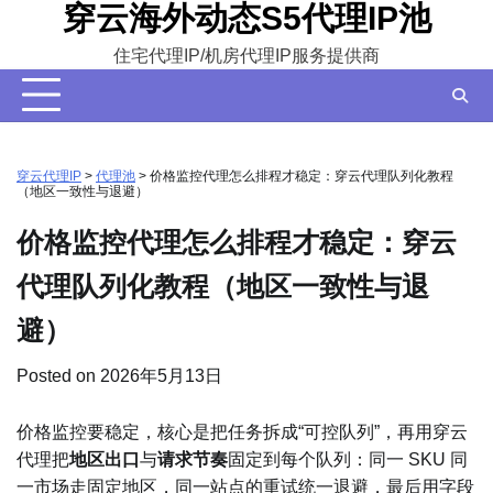
穿云海外动态S5代理IP池
Skip
to
住宅代理IP/机房代理IP服务提供商
content
穿云代理IP
>
代理池
>
价格监控代理怎么排程才稳定：穿云代理队列化教程
（地区一致性与退避）
价格监控代理怎么排程才稳定：穿云
代理队列化教程（地区一致性与退
避）
Posted on
2026年5月13日
价格监控要稳定，核心是把任务拆成“可控队列”，再用穿云
代理把
地区出口
与
请求节奏
固定到每个队列：同一 SKU 同
一市场走固定地区，同一站点的重试统一退避，最后用字段