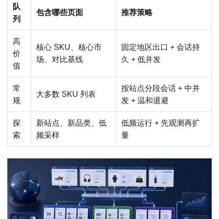
队
包含哪些页面
推荐策略
列
高
核心 SKU、核心市
固定地区出口 + 会话持
价
场、对比基线
久 + 低并发
值
常
按站点分段会话 + 中并
大多数 SKU 列表
规
发 + 温和退避
探
新站点、新品类、低
低频运行 + 先观测再扩
索
频采样
量