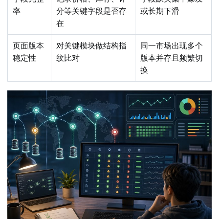
率
分等关键字段是否存
或长期下滑
在
页面版本
对关键模块做结构指
同一市场出现多个
稳定性
纹比对
版本并存且频繁切
换