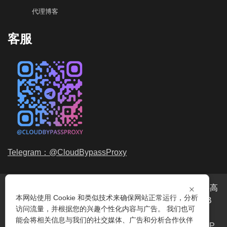
代理博客
客服
Telegram：@CloudBypassProxy
×
穿云代理是专业的
海外动态IP
代理服务提供商，我们提供高
本网站使用 Cookie 和类似技术来确保网站正常运行，分析
品质、永不过期的
动态代理IP
池流量包，价格最低2元/GB
访问流量，并根据您的兴趣个性化内容与广告。 我们也可
起。我们的IP资源包括超过3.5亿的
动态住宅IP
和机房IP，
能会将相关信息与我们的社交媒体、广告和分析合作伙伴
覆盖全球200多个国家。支持
HTTP代理IP
和
Socks5代理IP