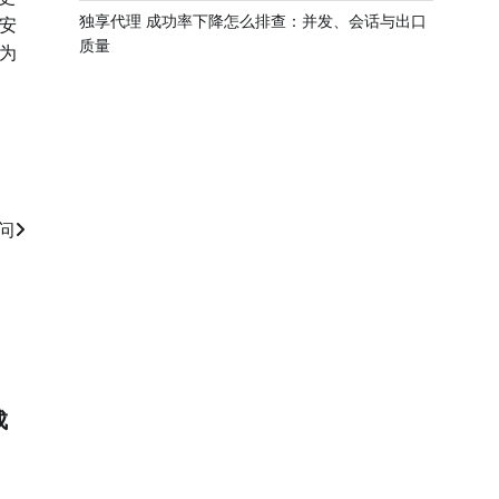
独享代理 成功率下降怎么排查：并发、会话与出口
安
质量
为
问
成