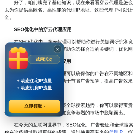
好了，咱们聊完了基础知识，现在来看看穿云代理是怎么助
以为你提供高匿名、高性能的代理IP地址。这些代理IP可以
全。
SEO优化中的穿云代理应用
在SEO优化中，穿云代理可以帮助你进行关键词研究和竞争
×
了解全球搜索趋势。这可以帮助你选择合适的关键词，优化网
试用活动
广告验证中的穿云代理应用
在广告验证中，穿云代理可以确保你的广告在不同地区和网
+ 动态住宅IP流量
广告的可见性和质量。这有助于节省广告预算，提高广告效果
+ 动态机房IP流量
全球搜索趋势的洞察
通过使用穿云代理来观察全球搜索趋势，你可以获得宝贵的
立即领取 ›
销策略。这可以让你的业务在竞争激烈的市场中脱颖而出。
在今天的互联网世界中，SEO优化、广告验证和全球搜索
你在这些领域取得更好的成绩。通过使用高匿名的
代理IP
，你