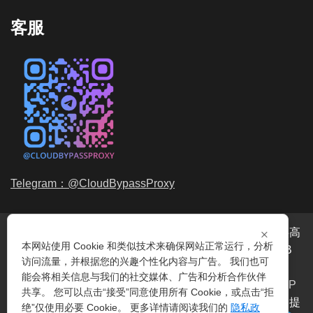
客服
Telegram：@CloudBypassProxy
×
穿云代理是专业的
海外动态IP
代理服务提供商，我们提供高
本网站使用 Cookie 和类似技术来确保网站正常运行，分析
品质、永不过期的
动态代理IP
池流量包，价格最低2元/GB
访问流量，并根据您的兴趣个性化内容与广告。 我们也可
起。我们的IP资源包括超过3.5亿的
动态住宅IP
和机房IP，
能会将相关信息与我们的社交媒体、广告和分析合作伙伴
覆盖全球200多个国家。支持
HTTP代理IP
和
Socks5代理IP
共享。 您可以点击“接受”同意使用所有 Cookie，或点击“拒
协议，IP可用率超过99%。购买我们的服务即可享受穿云提
绝”仅使用必要 Cookie。 更多详情请阅读我们的
隐私政