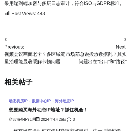
采用端到端加密与多层日志审计，符合ISO与GDPR标准。
Post Views:
443
文
Previous:
Next:
章
视频会议画面老卡？多区域流
市场部总说投放数据乱？其实
量治理能显著缓解卡顿问题
问题出在“出口”和“路径”
导
航
相关帖子
动态机房IP
数据中心IP
海外动态IP
想要购买海外动态IP地址？抓住机会！
穿云海外IP代理
2024年4月26日
0
你有没有遇到过在使用指纹浏览器时，由于IP被封锁