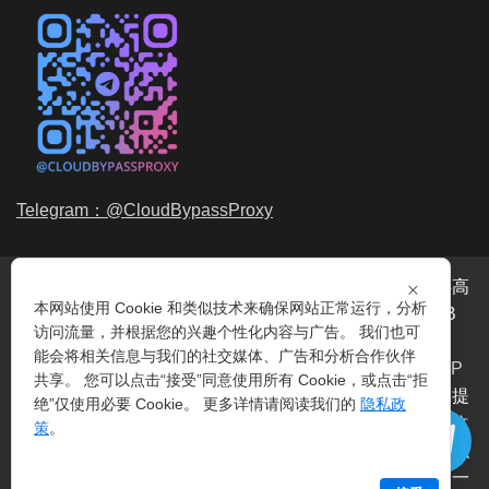
Telegram：@CloudBypassProxy
×
穿云代理是专业的
海外动态IP
代理服务提供商，我们提供高
本网站使用 Cookie 和类似技术来确保网站正常运行，分析
品质、永不过期的
动态代理IP
池流量包，价格最低2元/GB
访问流量，并根据您的兴趣个性化内容与广告。 我们也可
起。我们的IP资源包括超过3.5亿的
动态住宅IP
和机房IP，
能会将相关信息与我们的社交媒体、广告和分析合作伙伴
覆盖全球200多个国家。支持
HTTP代理IP
和
Socks5代理IP
共享。 您可以点击“接受”同意使用所有 Cookie，或点击“拒
协议，IP可用率超过99%。购买我们的服务即可享受穿云提
绝”仅使用必要 Cookie。 更多详情请阅读我们的
隐私政
供的
爬虫代理IP
池，满足各种场景的代理IP需求，包括
指纹
策
。
浏览器IP
、爬虫抓取、电商系统、网络测试、SEO等。穿云
代理致力于为用户提供稳定、高质量的
动态机房IP
服务，一