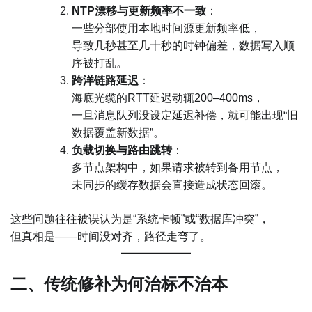
NTP漂移与更新频率不一致
：
一些分部使用本地时间源更新频率低，
导致几秒甚至几十秒的时钟偏差，数据写入顺
序被打乱。
跨洋链路延迟
：
海底光缆的RTT延迟动辄200–400ms，
一旦消息队列没设定延迟补偿，就可能出现“旧
数据覆盖新数据”。
负载切换与路由跳转
：
多节点架构中，如果请求被转到备用节点，
未同步的缓存数据会直接造成状态回滚。
这些问题往往被误认为是“系统卡顿”或“数据库冲突”，
但真相是——时间没对齐，路径走弯了。
二、传统修补为何治标不治本