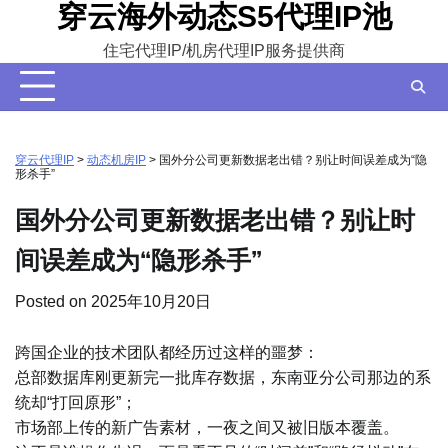
穿云海外动态S5代理IP池
Skip
to
住宅代理IP/机房代理IP服务提供商
content
穿云代理IP
>
动态机房IP
>
国外分公司更新数据老出错？别让时间误差成为“隐
形杀手”
国外分公司更新数据老出错？别让时
间误差成为“隐形杀手”
Posted on
2025年10月20日
跨国企业的技术团队都经历过这样的噩梦：
总部数据库刚更新完一批库存数据，东南亚分公司那边的系
统却“打回原形”；
市场部上传的新广告素材，一夜之间又被旧版本覆盖。