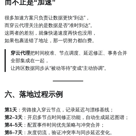
而不止是“加速”
很多加速方案只负责让数据更快“到达”，
而穿云代理关注的是数据是否“准时到达”。
这两者的差别，就像快递速度再快也没用，
如果包裹送错了地址，那一切努力都白费。
穿云代理
把时间校准、节点调度、延迟修正、事务合并
全部集成在一起，
让跨区数据同步从“被动等待”变成“主动协调”。
六、落地过程示例
第1天
：旁路接入穿云节点，记录延迟与漂移基线；
第2–3天
：开启多节点时间修正功能，自动生成延迟图谱；
第4–5天
：配置事件时间优先策略与冲突合并；
第6–7天
：灰度切流，验证冲突率与同步延迟变化。