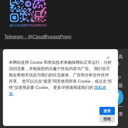
Telegram：@CloudBypassProxy
×
穿云代理是专业的
海外动态IP
代理服务提供商，我们提供高
本网站使用 Cookie 和类似技术来确保网站正常运行，分析
品质、永不过期的
动态代理IP
池流量包，价格最低2元/GB
访问流量，并根据您的兴趣个性化内容与广告。 我们也可
起。我们的IP资源包括超过3.5亿的
动态住宅IP
和机房IP，
能会将相关信息与我们的社交媒体、广告和分析合作伙伴
覆盖全球200多个国家。支持
HTTP代理IP
和
Socks5代理IP
共享。 您可以点击“接受”同意使用所有 Cookie，或点击“拒
协议，IP可用率超过99%。购买我们的服务即可享受穿云提
绝”仅使用必要 Cookie。 更多详情请阅读我们的
隐私政
供的
爬虫代理IP
池，满足各种场景的代理IP需求，包括
指纹
策
。
浏览器IP
、爬虫抓取、电商系统、网络测试、SEO等。穿云
代理致力于为用户提供稳定、高质量的
动态机房IP
服务，一
接受
次购买即可获得无限时效、不限平台、不限带宽、不限并发
拒绝
等特点。 | 技术支持：
穿云API