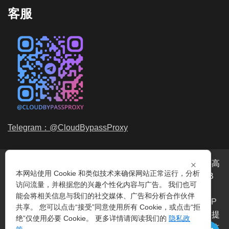
客服
Telegram：@CloudBypassProxy
×
穿云代理是专业的
海外动态IP
代理服务提供商，我们提供高
本网站使用 Cookie 和类似技术来确保网站正常运行，分析
品质、永不过期的
动态代理IP
池流量包，价格最低2元/GB
访问流量，并根据您的兴趣个性化内容与广告。 我们也可
起。我们的IP资源包括超过3.5亿的
动态住宅IP
和机房IP，
能会将相关信息与我们的社交媒体、广告和分析合作伙伴
覆盖全球200多个国家。支持
HTTP代理IP
和
Socks5代理IP
共享。 您可以点击“接受”同意使用所有 Cookie，或点击“拒
协议，IP可用率超过99%。购买我们的服务即可享受穿云提
绝”仅使用必要 Cookie。 更多详情请阅读我们的
隐私政
供的
爬虫代理IP
池，满足各种场景的代理IP需求，包括
指纹