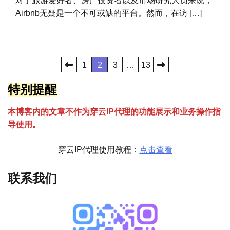
对于旅游爱好者、房产投资者以及市场研究人员来说，
Airbnb无疑是一个不可或缺的平台。然而，在访 […]
文
1
2
3
…
13
章
特别提醒
分
本博客内的文章不作为穿云
I
P代理的功能展示和业务操作指
页
导使用。
穿云IP代理使用教程：
点击查看
联系我们