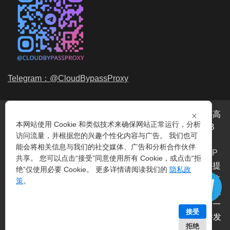
Telegram：@CloudBypassProxy
×
穿云代理是专业的
海外动态IP
代理服务提供商，我们提供高
本网站使用 Cookie 和类似技术来确保网站正常运行，分析
品质、永不过期的
动态代理IP
池流量包，价格最低2元/GB
访问流量，并根据您的兴趣个性化内容与广告。 我们也可
起。我们的IP资源包括超过3.5亿的
动态住宅IP
和机房IP，
能会将相关信息与我们的社交媒体、广告和分析合作伙伴
覆盖全球200多个国家。支持
HTTP代理IP
和
Socks5代理IP
共享。 您可以点击“接受”同意使用所有 Cookie，或点击“拒
协议，IP可用率超过99%。购买我们的服务即可享受穿云提
绝”仅使用必要 Cookie。 更多详情请阅读我们的
隐私政
供的
爬虫代理IP
池，满足各种场景的代理IP需求，包括
指纹
策
。
浏览器IP
、爬虫抓取、电商系统、网络测试、SEO等。穿云
代理致力于为用户提供稳定、高质量的
动态机房IP
服务，一
接受
次购买即可获得无限时效、不限平台、不限带宽、不限并发
拒绝
等特点。 | 技术支持：
穿云API