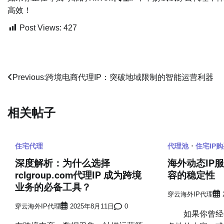
高效！
Post Views:
427
文
Previous:
跨境电商代理IP：突破地域限制的智能运营利器
章
相关帖子
导
航
住宅代理
代理池
住宅IP
深度解析：为什么选择
海外动态IP
rclgroup.com代理IP 成为跨境
容的稳定性
业务的必备工具？
穿云海外IP代理
穿云海外IP代理
2025年8月11日
0
如果你曾经在