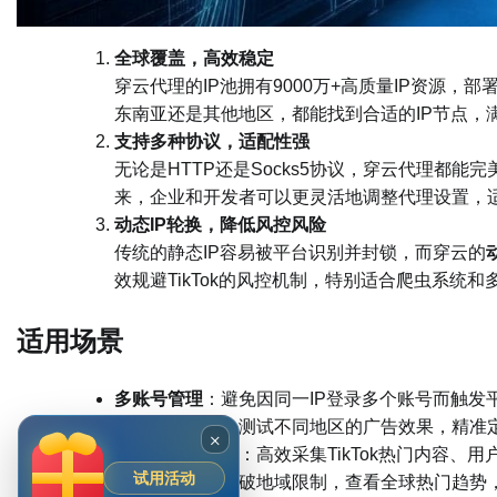
全球覆盖，高效稳定
穿云代理的IP池拥有9000万+高质量IP资源
东南亚还是其他地区，都能找到合适的IP节点，满足
支持多种协议，适配性强
无论是HTTP还是Socks5协议，穿云代理都
来，企业和开发者可以更灵活地调整代理设置，
动态IP轮换，降低风控风险
传统的静态IP容易被平台识别并封锁，而穿云的
效规避TikTok的风控机制，特别适合爬虫系统
适用场景
多账号管理
：避免因同一IP登录多个账号而触发
广告投放优化
：测试不同地区的广告效果，精准
×
数据爬取与分析
：高效采集TikTok热门内容、
试用活动
内容创作者
：突破地域限制，查看全球热门趋势