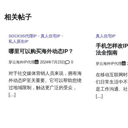
章
相关帖子
导
航
SOCKS5代理IP
真人住宅IP
真人住宅IP
私人原生IP
手机怎样改I
哪里可以购买海外动态IP？
法全指南
穿云海外IP代理
2024年7月23日
0
穿云海外IP代理
对于社交媒体营销人员来说，拥有海
在移动互联网时
外动态IP至关重要。它可以帮助您绕
们日常生活中不
过地域限制，触达更广泛的受众，
是工作沟通、社
[…]
[…]