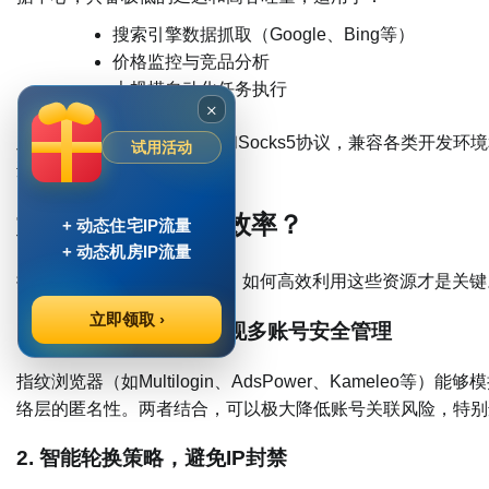
搜索引擎数据抓取（Google、Bing等）
价格监控与竞品分析
大规模自动化任务执行
×
此外，穿云代理支持HTTP和Socks5协议，兼容各类开发
试用活动
适配。
如何最大化IP使用效率？
+ 动态住宅IP流量
+ 动态机房IP流量
拥有海量IP资源只是第一步，如何高效利用这些资源才是关键
立即领取 ›
1. ​
​结合指纹浏览器，实现多账号安全管理​
指纹浏览器（如Multilogin、AdsPower、Kamele
络层的匿名性。两者结合，可以极大降低账号关联风险，特别
2. ​
​智能轮换策略，避免IP封禁​