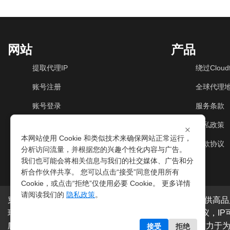
网站
产品
提取代理IP
绕过Cloudf
账号注册
全球代理
账号登录
服务条款
动态住宅IP
隐私政策
×
本网站使用 Cookie 和类似技术来确保网站正常运行，
动态机房IP
退款协议
分析访问流量，并根据您的兴趣个性化内容与广告。
我们也可能会将相关信息与我们的社交媒体、广告和分
析合作伙伴共享。 您可以点击“接受”同意使用所有
Cookie，或点击“拒绝”仅使用必要 Cookie。 更多详情
请阅读我们的
隐私政策
。
穿云代理是专业的
海外动态IP
代理服务提供商，我们提供高品
球200多个国家。支持
HTTP代理IP
和
Socks5代理IP
协议，I
爬虫抓取、电商系统、网络测试、SEO等。穿云代理致力于
接受
拒绝