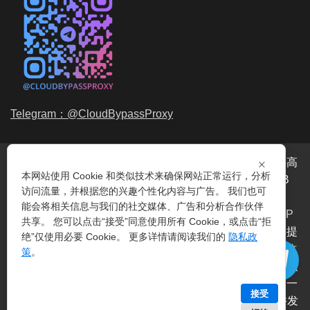
Telegram：@CloudBypassProxy
×
穿云代理是专业的
海外动态IP
代理服务提供商，我们提供高
本网站使用 Cookie 和类似技术来确保网站正常运行，分析
品质、永不过期的
动态代理IP
池流量包，价格最低2元/GB
访问流量，并根据您的兴趣个性化内容与广告。 我们也可
起。我们的IP资源包括超过3.5亿的
动态住宅IP
和机房IP，
能会将相关信息与我们的社交媒体、广告和分析合作伙伴
覆盖全球200多个国家。支持
HTTP代理IP
和
Socks5代理IP
共享。 您可以点击“接受”同意使用所有 Cookie，或点击“拒
协议，IP可用率超过99%。购买我们的服务即可享受穿云提
绝”仅使用必要 Cookie。 更多详情请阅读我们的
隐私政
供的
爬虫代理IP
池，满足各种场景的代理IP需求，包括
指纹
策
。
浏览器IP
、爬虫抓取、电商系统、网络测试、SEO等。穿云
代理致力于为用户提供稳定、高质量的
动态机房IP
服务，一
接受
次购买即可获得无限时效、不限平台、不限带宽、不限并发