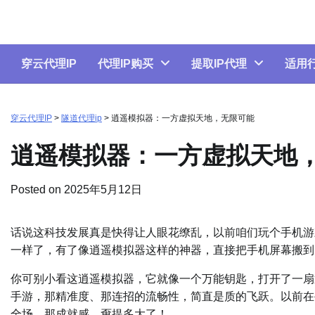
Skip
to
content
穿云代理IP
代理IP购买
提取IP代理
适用
穿云代理IP
>
隧道代理ip
>
逍遥模拟器：一方虚拟天地，无限可能
逍遥模拟器：一方虚拟天地
Posted on
2025年5月12日
话说这科技发展真是快得让人眼花缭乱，以前咱们玩个手机游戏
一样了，有了像逍遥模拟器这样的神器，直接把手机屏幕搬到
你可别小看这逍遥模拟器，它就像一个万能钥匙，打开了一扇
手游，那精准度、那连招的流畅性，简直是质的飞跃。以前在手
全场，那成就感，甭提多大了！