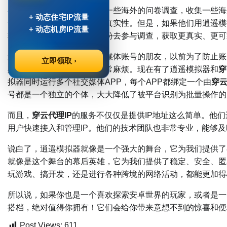
再比如说，有些朋友需要做一些海外的问卷调查，收集一些海
+ 动态住宅IP流量
识别出来，影响调查结果的真实性。但是，如果他们用逍遥模
+ 动态机房IP流量
轻松地模拟成海外用户的身份去参与调查，获取更真实、更可
还有那些管理多个海外社交媒体账号的朋友，以前为了防止账
立即领取 ›
具，成本高不说，操作还非常麻烦。现在有了逍遥模拟器和
穿
拟器同时运行多个社交媒体APP，每个APP都绑定一个由
穿云
号都是一个独立的个体，大大降低了被平台识别为批量操作的
而且，
穿云代理IP
的服务不仅仅是提供IP地址这么简单。他们
用户快速接入和管理IP。他们的技术团队也非常专业，能够
说白了，逍遥模拟器就像是一个强大的舞台，它为我们提供了
就像是这个舞台的幕后英雄，它为我们提供了稳定、安全、匿
玩游戏、搞开发，还是进行各种跨境的网络活动，都能更加得
所以说，如果你也是一个喜欢探索安卓世界的玩家，或者是一
搭档，绝对值得你拥有！它们会给你带来意想不到的惊喜和便
Post Views:
611