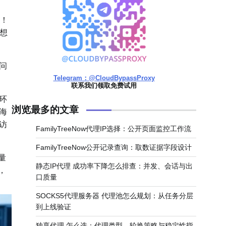
题！
想
问
Telegram：@CloudBypassProxy
联系我们领取免费试用
环
浏览最多的文章
海
访
FamilyTreeNow代理IP选择：公开页面监控工作流
FamilyTreeNow公开记录查询：取数证据字段设计
量
静态IP代理 成功率下降怎么排查：并发、会话与出
，
口质量
SOCKS5代理服务器 代理池怎么规划：从任务分层
到上线验证
独享代理 怎么选：代理类型、轮换策略与稳定性指