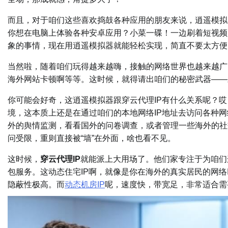
而且，对于咱们这些喜欢捣鼓各种应用的朋友来说，逍遥模拟
你想在电脑上体验各种安卓应用？小菜一碟！一边刷着短视频
象的事情，现在用逍遥模拟器就能轻松实现，简直不要太方便
当然啦，随着咱们玩得越来越嗨，接触的网络世界也越来越广
海外网站卡顿啊等等。这时候，就得请出咱们的秘密武器——
你可能会好奇，这逍遥模拟器跟穿云代理IP有什么关系呢？
境，这本质上还是在通过咱们的本地网络IP地址去访问各种
外的舆情监测，看看国外的问卷调查，或者管理一些海外的社
问受限，重则直接被“墙”在外面，啥也看不见。
这时候，
穿云代理IP
就能派上大用场了。他们家专注于为咱们
包服务。这动态住宅IP啊，就像是你在海外的真实居民的网络
隐蔽性极高。而
动态机房IP
呢，速度快，带宽足，非常适合需