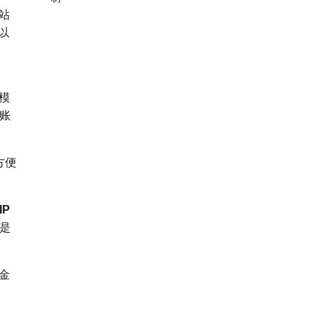
站
以
模
账
方便
IP
是
金