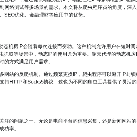
到网络测试等多场景的需求。本文将从爬虫程序员的角度，深入
、SEO优化、金融理财等应用中的优势。
，动态机房IP会随着每次连接而变动。这种机制允许用户在短时间
虫抓取等场景中，动态IP的使用尤为重要。穿云代理的动态机房I
延时的方式满足用户需求。
多网站的反爬机制。通过频繁更换IP，爬虫程序可以避开IP封锁
持HTTP和Socks5协议，这也为不同的爬虫工具提供了灵活
为关注的问题之一。无论是电商平台的信息采集，还是新闻网站的
的成功率。