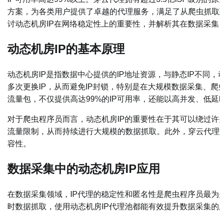
方案，为各类用户提供了卓越的代理服务，满足了从爬虫抓取
讨动态机房IP在网络稳定性上的重要性，并解析其在数据采集
动态机房IP的基本原理
动态机房IP是指数据中心提供的IP地址资源，与静态IP不同
多次更换IP，从而避免IP封锁，特别是在大规模数据采集、爬
流量包，不仅提供高达99%的IP可用率，还能以高并发、低
对于爬虫程序员而言，动态机房IP的重要性在于其可以绕过许
流量限制，从而持续进行大规模的数据抓取。此外，穿云代理支
容性。
数据采集中的动态机房IP应用
在数据采集领域，IP代理的稳定性和匿名性是爬虫程序员最
时数据抓取，使用动态机房IP代理池都能有效提升数据采集