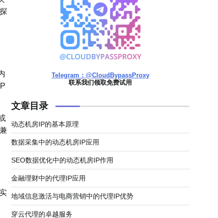
探
内
Telegram：@CloudBypassProxy
联系我们领取免费试用
P
文章目录
或
动态机房IP的基本原理
的兼
数据采集中的动态机房IP应用
SEO数据优化中的动态机房IP作用
金融理财中的代理IP应用
实
地域信息激活与电商营销中的代理IP优势
穿云代理的卓越服务