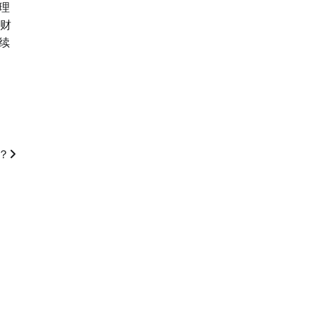
理
理财
续
？