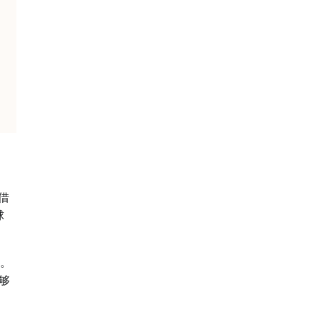
借
球
求。
够