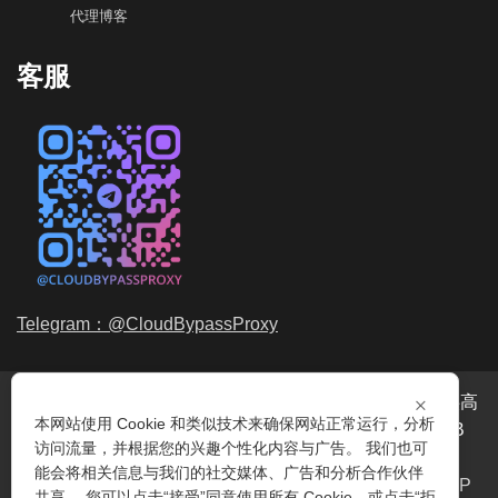
代理博客
客服
Telegram：@CloudBypassProxy
×
穿云代理是专业的
海外动态IP
代理服务提供商，我们提供高
本网站使用 Cookie 和类似技术来确保网站正常运行，分析
品质、永不过期的
动态代理IP
池流量包，价格最低2元/GB
访问流量，并根据您的兴趣个性化内容与广告。 我们也可
起。我们的IP资源包括超过3.5亿的
动态住宅IP
和机房IP，
能会将相关信息与我们的社交媒体、广告和分析合作伙伴
覆盖全球200多个国家。支持
HTTP代理IP
和
Socks5代理IP
共享。 您可以点击“接受”同意使用所有 Cookie，或点击“拒