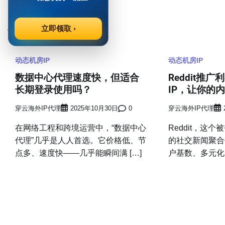
章
相关帖子
立即领取 ›
导
航
动态机房IP
动态机房IP
数据中心代理速度快，但适合
Reddit推
长期登录使用吗？
IP，让你的
穿云海外IP代理
2025年10月30日
0
穿云海外IP代理
在网络工程和跨境运营中，“数据中心
Reddit，这个
代理”几乎是人人首选。它价格低、节
的社交新闻聚合
点多、速度快——几乎能瞬间满 […]
户基数、多元化的