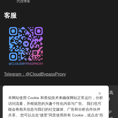
代理博客
客服
Telegram：@CloudBypassProxy
×
穿云代理是专业的
海外动态IP
代理服务提供商，我们提供高
本网站使用 Cookie 和类似技术来确保网站正常运行，分析
品质、永不过期的
动态代理IP
池流量包，价格最低2元/GB
访问流量，并根据您的兴趣个性化内容与广告。 我们也可
起。我们的IP资源包括超过3.5亿的
动态住宅IP
和机房IP，
能会将相关信息与我们的社交媒体、广告和分析合作伙伴
覆盖全球200多个国家。支持
HTTP代理IP
和
Socks5代理IP
共享。 您可以点击“接受”同意使用所有 Cookie，或点击“拒