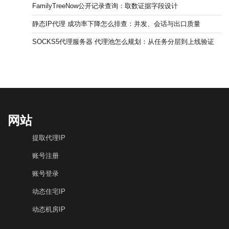
FamilyTreeNow公开记录查询：取数证据字段设计
静态IP代理 成功率下降怎么排查：并发、会话与出口质量
SOCKS5代理服务器 代理池怎么规划：从任务分层到上线验证
网站
提取代理IP
账号注册
账号登录
动态住宅IP
动态机房IP