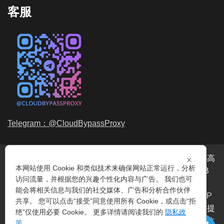
客服
Telegram：@CloudBypassProxy
×
穿云代理是专业的
海外动态IP
代理服务提供商，我们提供高
本网站使用 Cookie 和类似技术来确保网站正常运行，分析
品质、永不过期的
动态代理IP
池流量包，价格最低2元/GB
访问流量，并根据您的兴趣个性化内容与广告。 我们也可
起。我们的IP资源包括超过3.5亿的
动态住宅IP
和机房IP，
能会将相关信息与我们的社交媒体、广告和分析合作伙伴
覆盖全球200多个国家。支持
HTTP代理IP
和
Socks5代理IP
共享。 您可以点击“接受”同意使用所有 Cookie，或点击“拒
协议，IP可用率超过99%。购买我们的服务即可享受穿云提
绝”仅使用必要 Cookie。 更多详情请阅读我们的
隐私政
供的
爬虫代理IP
池，满足各种场景的代理IP需求，包括
指纹
策
。