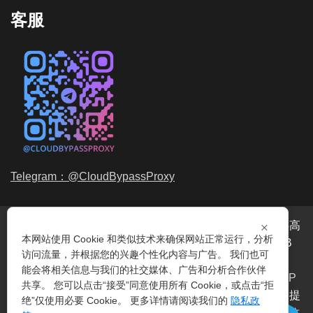
客服
Telegram：@CloudBypassProxy
×
穿云代理是专业的
海外动态IP
代理服务提供商，我们提供高
本网站使用 Cookie 和类似技术来确保网站正常运行，分析
品质、永不过期的
动态代理IP
池流量包，价格最低2元/GB
访问流量，并根据您的兴趣个性化内容与广告。 我们也可
起。我们的IP资源包括超过3.5亿的
动态住宅IP
和机房IP，
能会将相关信息与我们的社交媒体、广告和分析合作伙伴
覆盖全球200多个国家。支持
HTTP代理IP
和
Socks5代理IP
共享。 您可以点击“接受”同意使用所有 Cookie，或点击“拒
协议，IP可用率超过99%。购买我们的服务即可享受穿云提
绝”仅使用必要 Cookie。 更多详情请阅读我们的
隐私政
供的
爬虫代理IP
池，满足各种场景的代理IP需求，包括
指纹