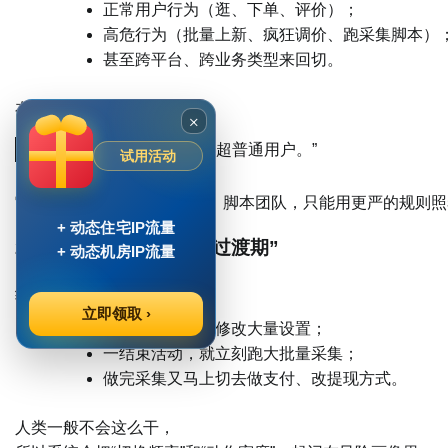
正常用户行为（逛、下单、评价）；
高危行为（批量上新、疯狂调价、跑采集脚本）
甚至跨平台、跨业务类型来回切。
在平台眼里就是：
×
“这个设备，行为复杂度远超普通用户。”
试用活动
它不知道你后面有运营团队、脚本团队，只能用更严的规则照
+ 动态住宅IP流量
2 场景切换太快，缺少“过渡期”
+ 动态机房IP流量
经常出现这种节奏：
立即领取 ›
刚登录完就立刻修改大量设置；
一结束活动，就立刻跑大批量采集；
做完采集又马上切去做支付、改提现方式。
人类一般不会这么干，