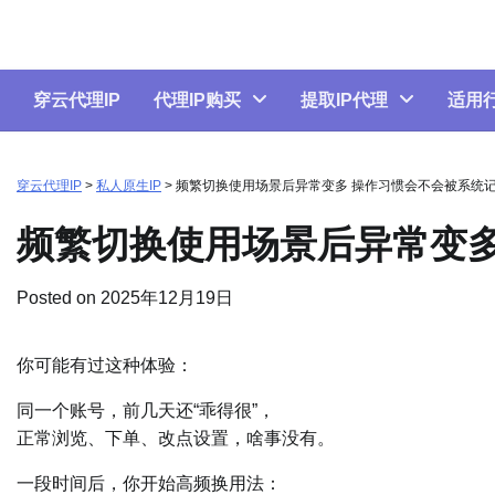
Skip
to
content
穿云代理IP
代理IP购买
提取IP代理
适用
穿云代理IP
>
私人原生IP
>
频繁切换使用场景后异常变多 操作习惯会不会被系统
频繁切换使用场景后异常变多
Posted on
2025年12月19日
你可能有过这种体验：
同一个账号，前几天还“乖得很”，
正常浏览、下单、改点设置，啥事没有。
一段时间后，你开始高频换用法：