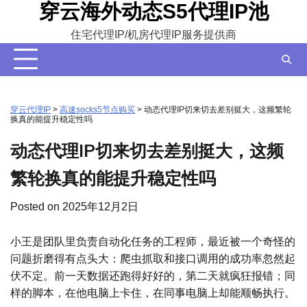
穿云海外动态S5代理IP池
Skip
to
住宅代理IP/机房代理IP服务提供商
content
穿云代理IP
>
高速socks5节点购买
>
动态代理IP切来切去差别挺大，这频繁轮
换真的能提升稳定性吗
动态代理IP切来切去差别挺大，这频
繁轮换真的能提升稳定性吗
Posted on
2025年12月2日
小王是团队里负责自动化任务的工程师，最近被一个奇怪的
问题折磨得有点头大：爬虫抓取和接口调用的成功率忽然起
伏不定。前一天数据还跑得好好的，第二天就疯狂报错；同
样的脚本，在他电脑上卡住，在同事电脑上却能顺畅执行。