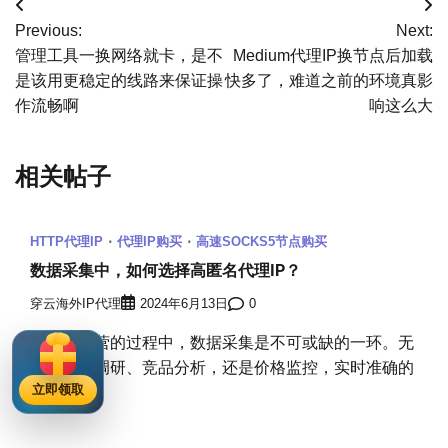
文
Previous:
Next:
章
管理工具一换网络就卡，是不
Medium代理IP换节点后加载
是该用更稳定的线路来保证操
快多了，难道之前的环境真影
导
作流畅啊
响这么大
航
相关帖子
HTTP代理IP
代理IP购买
高速SOCKS5节点购买
数据采集中，如何选择高匿名代理IP？
穿云海外IP代理
2024年6月13日
0
在电商运营的过程中，数据采集是不可或缺的一环。无
论是市场调研、竞品分析，还是价格监控，实时准确的
立即领取
[…]