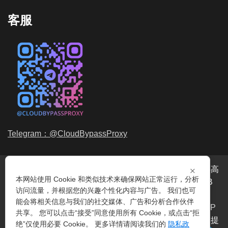
客服
Telegram：@CloudBypassProxy
×
穿云代理是专业的
海外动态IP
代理服务提供商，我们提供高
本网站使用 Cookie 和类似技术来确保网站正常运行，分析
品质、永不过期的
动态代理IP
池流量包，价格最低2元/GB
访问流量，并根据您的兴趣个性化内容与广告。 我们也可
起。我们的IP资源包括超过3.5亿的
动态住宅IP
和机房IP，
能会将相关信息与我们的社交媒体、广告和分析合作伙伴
覆盖全球200多个国家。支持
HTTP代理IP
和
Socks5代理IP
共享。 您可以点击“接受”同意使用所有 Cookie，或点击“拒
协议，IP可用率超过99%。购买我们的服务即可享受穿云提
绝”仅使用必要 Cookie。 更多详情请阅读我们的
隐私政