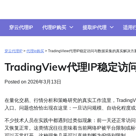
Skip
to
content
穿云代理IP
代理IP购买
提取IP代理
适用
穿云代理IP
>
代理ip购买
>
TradingView代理IP稳定访问与数据采集的真实解决方
TradingView代理IP
Posted on
2026年3月13日
在量化交易、行情分析和策略研究的真实工作流里，Tradin
入口。问题也恰恰出现在这里：一旦访问规模、自动化程度或
不少技术人员在实践中都遇到过类似现象：前一天还正常访问的Tr
又恢复正常。这类情况往往意味着当前网络IP被平台限制或
可以正常打开，这种现象几乎可以直接判断为IP级别限制。