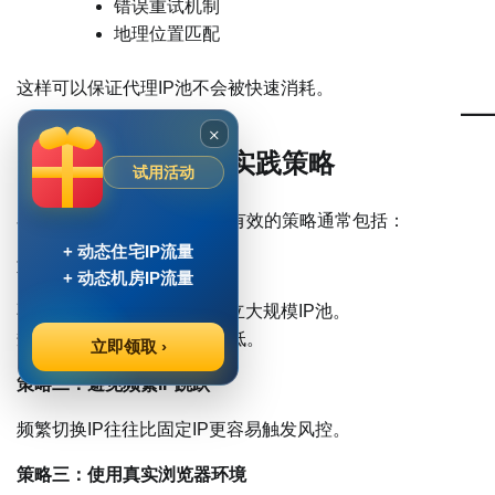
错误重试机制
地理位置匹配
这样可以保证代理IP池不会被快速消耗。
×
四、真正能跑通的实践策略
试用活动
在实际项目中，被反复验证有效的策略通常包括：
+ 动态住宅IP流量
策略一：IP池规模优先
+ 动态机房IP流量
不要依赖几十个IP，而是建立大规模IP池。
规模越大，被标记的概率越低。
立即领取 ›
策略二：避免频繁IP跳跃
频繁切换IP往往比固定IP更容易触发风控。
策略三：使用真实浏览器环境