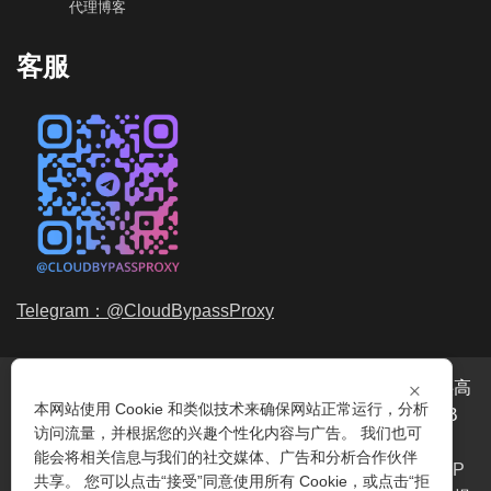
代理博客
客服
Telegram：@CloudBypassProxy
×
穿云代理是专业的
海外动态IP
代理服务提供商，我们提供高
本网站使用 Cookie 和类似技术来确保网站正常运行，分析
品质、永不过期的
动态代理IP
池流量包，价格最低2元/GB
访问流量，并根据您的兴趣个性化内容与广告。 我们也可
起。我们的IP资源包括超过3.5亿的
动态住宅IP
和机房IP，
能会将相关信息与我们的社交媒体、广告和分析合作伙伴
覆盖全球200多个国家。支持
HTTP代理IP
和
Socks5代理IP
共享。 您可以点击“接受”同意使用所有 Cookie，或点击“拒