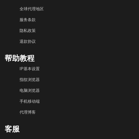
全球代理地区
服务条款
隐私政策
退款协议
帮助教程
IP基本设置
指纹浏览器
电脑浏览器
手机移动端
代理博客
客服