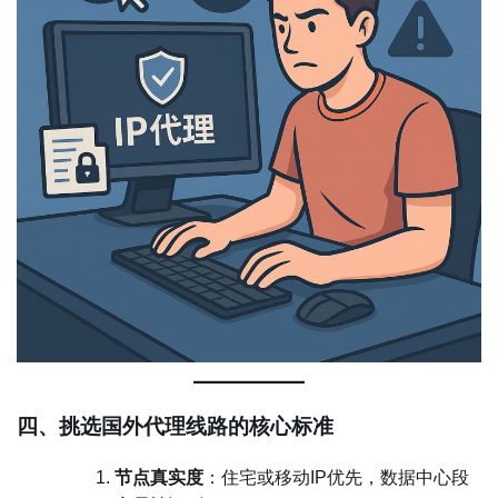
四、挑选国外代理线路的核心标准
节点真实度
：住宅或移动IP优先，数据中心段