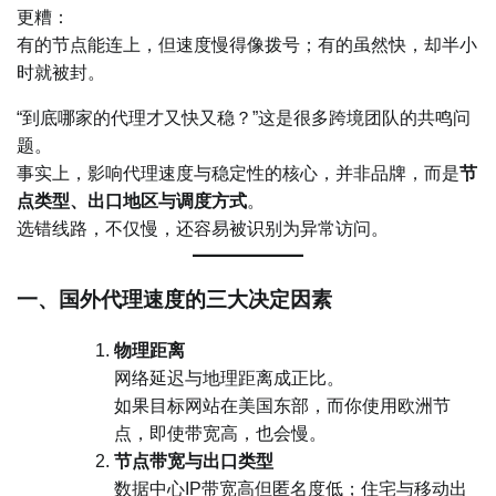
更糟：
有的节点能连上，但速度慢得像拨号；有的虽然快，却半小
时就被封。
“到底哪家的代理才又快又稳？”这是很多跨境团队的共鸣问
题。
事实上，影响代理速度与稳定性的核心，并非品牌，而是
节
点类型、出口地区与调度方式
。
选错线路，不仅慢，还容易被识别为异常访问。
一、国外代理速度的三大决定因素
物理距离
网络延迟与地理距离成正比。
如果目标网站在美国东部，而你使用欧洲节
点，即使带宽高，也会慢。
节点带宽与出口类型
数据中心IP带宽高但匿名度低；住宅与移动出