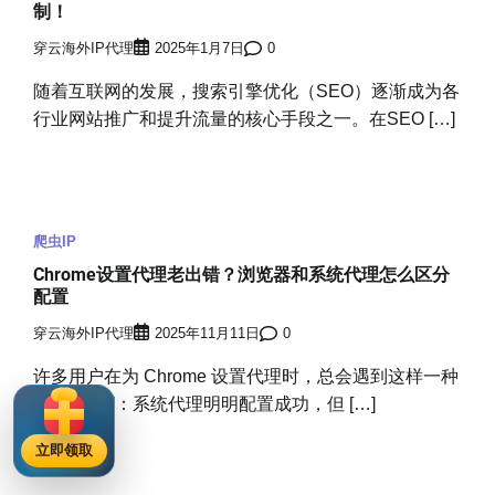
制！
穿云海外IP代理
2025年1月7日
0
随着互联网的发展，搜索引擎优化（SEO）逐渐成为各
行业网站推广和提升流量的核心手段之一。在SEO […]
爬虫IP
Chrome设置代理老出错？浏览器和系统代理怎么区分
配置
穿云海外IP代理
2025年11月11日
0
许多用户在为 Chrome 设置代理时，总会遇到这样一种
“玄学问题”：系统代理明明配置成功，但 […]
立即领取