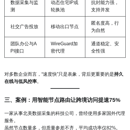
数据采集与监
动态住宅IP或
抗封能力强，
测
轮换池
支持并发
匿名度高，行
社交广告投放
移动出口节点
为自然
团队办公与A
WireGuard加
通道稳定、安
PI接口
密代理
全性强
对多数企业而言，“速度快”只是表象，背后更重要的是
持久
在线与低风控率
。
三、案例：用智能节点路由让跨境访问提速75%
一家从事北美数据采集的科技公司，曾经使用多家国外代理
服务。
虽然节点数量多，但质量参差不齐，平均成功率仅82%。