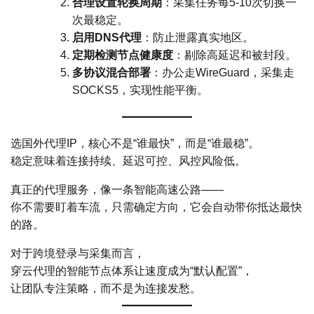
合理设置轮换周期
：采集任务每5-10次切换一
次最稳定。
启用DNS代理
：防止泄露真实地区。
定期检测节点健康度
：剔除高延迟和被封段。
多协议混合部署
：办公走WireGuard，采集走
SOCKS5，实现性能平衡。
选国外代理IP，核心不是“谁最快”，而是“谁最稳”。
稳定意味着连接持续、延迟可控、风控风险低。
真正的代理服务，像一条智能高速公路——
你不需要盯着车流，只需确定方向，它会自动带你抵达最快
的路。
对于跨境登录与采集而言，
穿云代理的智能节点体系让速度成为“默认配置”，
让团队专注策略，而不是为连接发愁。