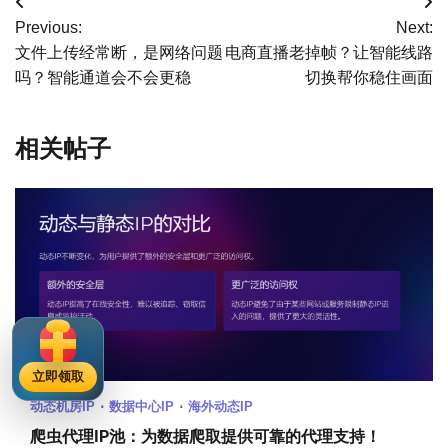
文
Previous:
Next:
章
文件上传经常断，是网络问题
电商直播老掉帧？让智能线路
吗？智能通道会不会更稳
切换帮你稳住画面
导
航
相关帖子
立即领取
动态机房IP
数据中心IP
海外动态IP
爬虫代理IP池：为数据爬取提供可靠的代理支持！