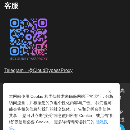
客服
Telegram：@CloudBypassProxy
×
穿云代理是专业的
海外动态IP
代理服务提供商，我们提供高
本网站使用 Cookie 和类似技术来确保网站正常运行，分析
品质、永不过期的
动态代理IP
池流量包，价格最低2元/GB
访问流量，并根据您的兴趣个性化内容与广告。 我们也可
起。我们的IP资源包括超过3.5亿的
动态住宅IP
和机房IP，
能会将相关信息与我们的社交媒体、广告和分析合作伙伴
覆盖全球200多个国家。支持
HTTP代理IP
和
Socks5代理IP
共享。 您可以点击“接受”同意使用所有 Cookie，或点击“拒
协议，IP可用率超过99%。购买我们的服务即可享受穿云提
绝”仅使用必要 Cookie。 更多详情请阅读我们的
隐私政
供的
爬虫代理IP
池，满足各种场景的代理IP需求，包括
指纹
策
。