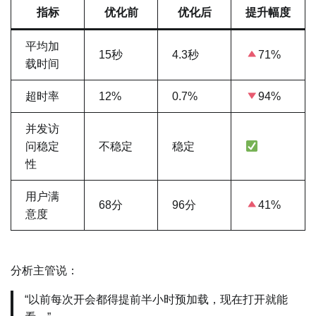
指标
优化前
优化后
提升幅度
平均加
15秒
4.3秒
71%
载时间
超时率
12%
0.7%
94%
并发访
问稳定
不稳定
稳定
性
用户满
68分
96分
41%
意度
分析主管说：
“以前每次开会都得提前半小时预加载，现在打开就能