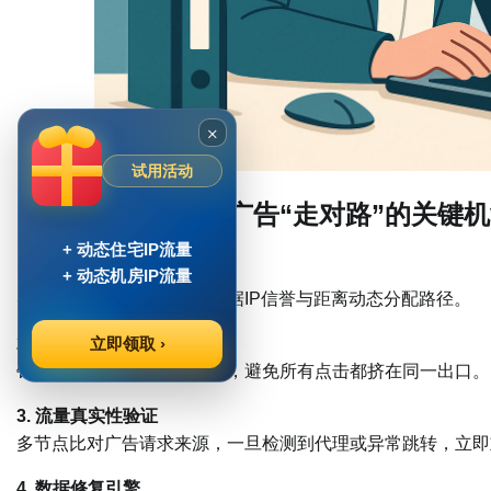
×
试用活动
四、技术底层：让广告“走对路”的关键
+ 动态住宅IP流量
1. 地理智能路由
+ 动态机房IP流量
实时分析全球节点质量，根据IP信誉与距离动态分配路径。
2. DNS智能解析
立即领取 ›
针对广告监测域名分区解析，避免所有点击都挤在同一出口。
3. 流量真实性验证
多节点比对广告请求来源，一旦检测到代理或异常跳转，立即
4. 数据修复引擎