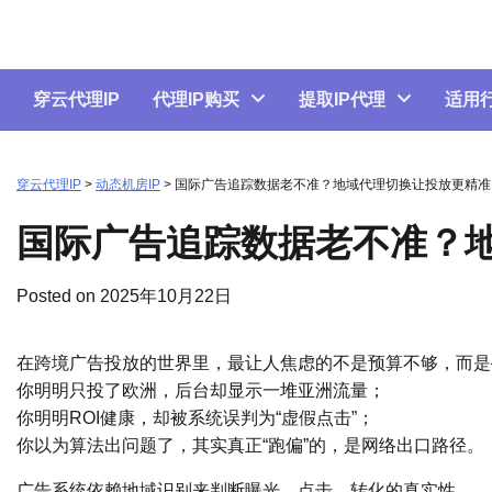
Skip
to
content
穿云代理IP
代理IP购买
提取IP代理
适用
穿云代理IP
>
动态机房IP
>
国际广告追踪数据老不准？地域代理切换让投放更精准
国际广告追踪数据老不准？
Posted on
2025年10月22日
在跨境广告投放的世界里，最让人焦虑的不是预算不够，而是
你明明只投了欧洲，后台却显示一堆亚洲流量；
你明明ROI健康，却被系统误判为“虚假点击”；
你以为算法出问题了，其实真正“跑偏”的，是网络出口路径。
广告系统依赖地域识别来判断曝光、点击、转化的真实性。