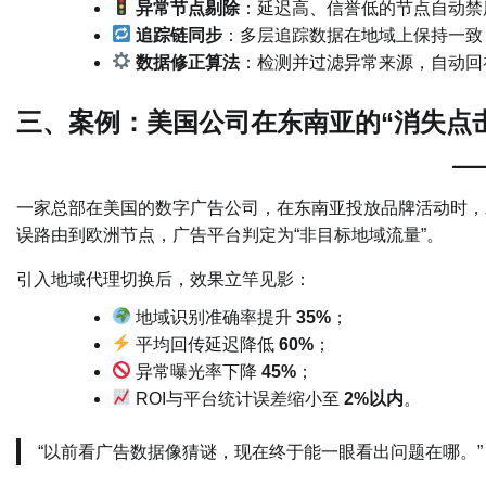
异常节点剔除
：延迟高、信誉低的节点自动禁
追踪链同步
：多层追踪数据在地域上保持一致
数据修正算法
：检测并过滤异常来源，自动回
三、案例：美国公司在东南亚的“消失点
一家总部在美国的数字广告公司，在东南亚投放品牌活动时，
误路由到欧洲节点，广告平台判定为“非目标地域流量”。
引入地域代理切换后，效果立竿见影：
地域识别准确率提升
35%
；
平均回传延迟降低
60%
；
异常曝光率下降
45%
；
ROI与平台统计误差缩小至
2%以内
。
“以前看广告数据像猜谜，现在终于能一眼看出问题在哪。”