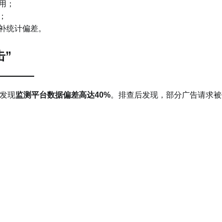
用；
；
补统计偏差。
击”
发现
监测平台数据偏差高达40%
。排查后发现，部分广告请求被