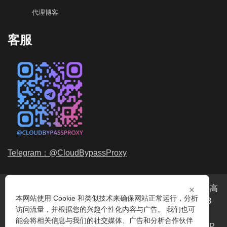
代理博客
客服
Telegram：@CloudBypassProxy
×
穿云代理是专业的
海外动态IP
代理服务提供商，我们提供高
本网站使用 Cookie 和类似技术来确保网站正常运行，分析
品质、永不过期的
动态代理IP
池流量包，价格最低2元/GB
访问流量，并根据您的兴趣个性化内容与广告。 我们也可
起。我们的IP资源包括超过3.5亿的
动态住宅IP
和机房IP，
能会将相关信息与我们的社交媒体、广告和分析合作伙伴
覆盖全球200多个国家。支持
HTTP代理IP
和
Socks5代理IP