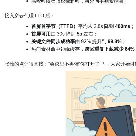
高峰时段权限校验超时，海外同事频繁刷新。
接入穿云代理 LTO 后：
首屏首字节（TTFB）
平均从 2.8s 降到
480ms
；
首屏可用
由 30s 降到
5s
左右；
关键文件同步成功率
由 92% 提升到
99.8%
；
热门素材命中边缘缓存，
跨区重复下载减少 64%
张薇的点评很直接：“会议里不再催‘你打开了吗’，大家开始讨