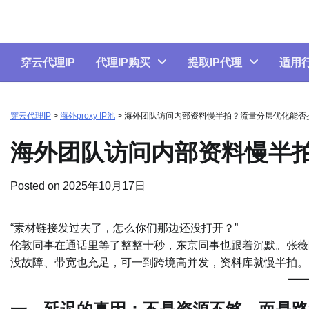
Skip
to
content
穿云代理IP
代理IP购买
提取IP代理
适用
穿云代理IP
>
海外proxy IP池
>
海外团队访问内部资料慢半拍？流量分层优化能否
海外团队访问内部资料慢半
Posted on
2025年10月17日
“素材链接发过去了，怎么你们那边还没打开？”
伦敦同事在通话里等了整整十秒，东京同事也跟着沉默。张薇
没故障、带宽也充足，可一到跨境高并发，资料库就慢半拍。问