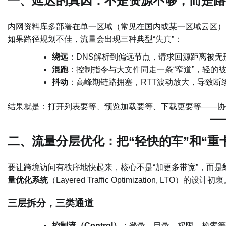
一、延迟的真因：不是资源不够，而是路
内网资料库多部署在单一区域（常见在国内或某一区域云区）
如果路径规划不佳，流量会出现三种典型“失真”：
绕远
：DNS解析到偏远节点，请求回源距离被无
混跑
：控制指令与大文件同走一条“窄道”，轻的
抖动
：高峰期链路拥塞，RTT波动放大，导致断
结果就是：打开列表要等、预览加载要等、下载更要等——协作
二、流量分层优化：把“轻快的车”和“重
要让跨境访问有秩序地快起来，核心不是“加更多带宽”，而是
量优化系统
（Layered Traffic Optimization, LTO）的设计初
三层拆分，三类通道
控制流（Control）
：登录、目录、权限、检索等