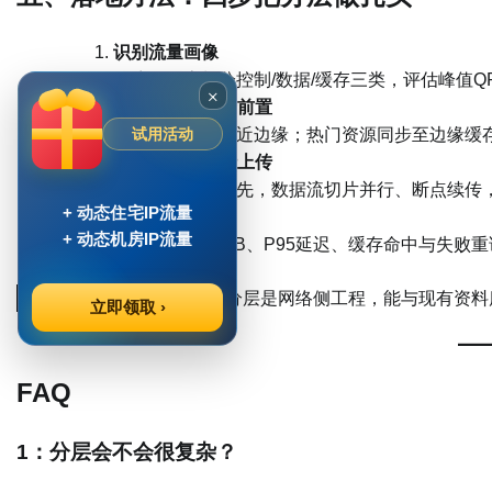
识别流量画像
按访问日志划分控制/数据/缓存三类，评估峰值Q
×
就近接入 + 边缘前置
海外同事接入最近边缘；热门资源同步至边缘缓
试用活动
动态选路 + 并行上传
控制流低RTT优先，数据流切片并行、断点续传
+ 动态住宅IP流量
观测与调优
+ 动态机房IP流量
按地区对比TTFB、P95延迟、缓存命中与失败
不改业务代码，改“路”。分层是网络侧工程，能与现有资
立即领取 ›
FAQ
1：分层会不会很复杂？