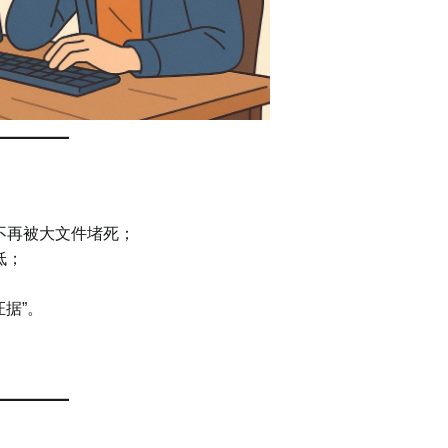
不再被大文件堵死；
低；
证据”。