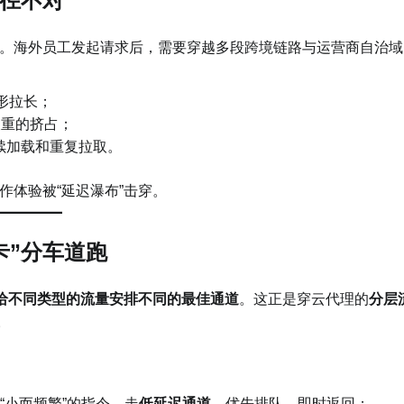
径不对
。海外员工发起请求后，需要穿越多段跨境链路与运营商自治域
形拉长；
被重的挤占；
续加载和重复拉取。
体验被“延迟瀑布”击穿。
卡”分车道跑
给不同类型的流量安排不同的最佳通道
。这正是穿云代理的
分层
衷。
“小而频繁”的指令，走
低延迟通道
，优先排队、即时返回；