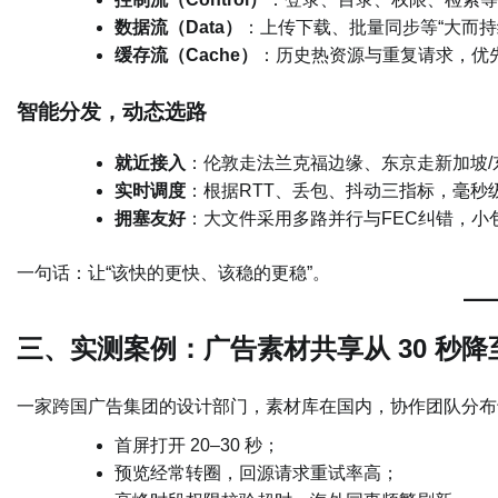
数据流（Data）
：上传下载、批量同步等“大而持
缓存流（Cache）
：历史热资源与重复请求，优
智能分发，动态选路
就近接入
：伦敦走法兰克福边缘、东京走新加坡
实时调度
：根据RTT、丢包、抖动三指标，毫秒
拥塞友好
：大文件采用多路并行与FEC纠错，小
一句话：让“该快的更快、该稳的更稳”。
三、实测案例：广告素材共享从 30 秒降至
一家跨国广告集团的设计部门，素材库在国内，协作团队分布
首屏打开 20–30 秒；
预览经常转圈，回源请求重试率高；