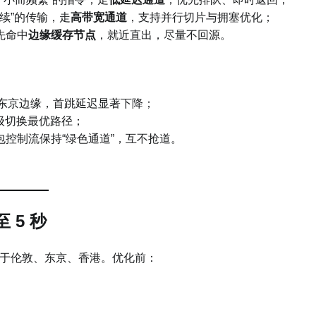
续”的传输，走
高带宽通道
，支持并行切片与拥塞优化；
先命中
边缘缓存节点
，就近直出，尽量不回源。
/东京边缘，首跳延迟显著下降；
级切换最优路径；
包控制流保持“绿色通道”，互不抢道。
 5 秒
于伦敦、东京、香港。优化前：