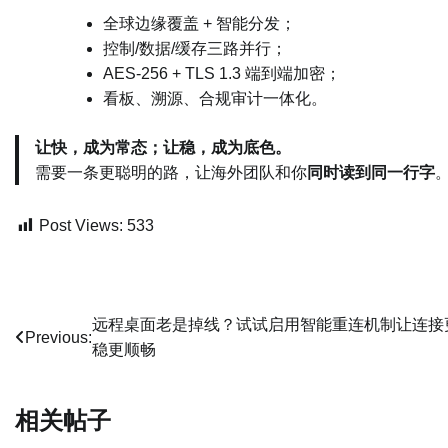
全球边缘覆盖 + 智能分发；
控制/数据/缓存三路并行；
AES-256 + TLS 1.3 端到端加密；
看板、溯源、合规审计一体化。
让快，成为常态；让稳，成为底色。
需要一条更聪明的路，让海外团队和你
同时读到同一行字
Post Views:
533
文
远程桌面老是掉线？试试启用智能重连机制让连接
Previous:
稳更顺畅
章
导
相关帖子
航