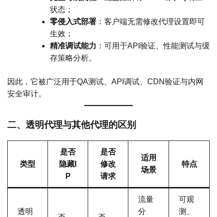
状态；
零侵入式部署
：客户端无需修改代理设置即可
生效；
精准调试能力
：可用于API验证、性能测试与缓
存策略分析。
因此，它被广泛用于QA测试、API调试、CDN验证与内网
安全审计。
二、透明代理与其他代理的区别
是否
是否
适用
类型
隐藏I
修改
特点
场景
P
请求
流量
可观
透明
分
测、