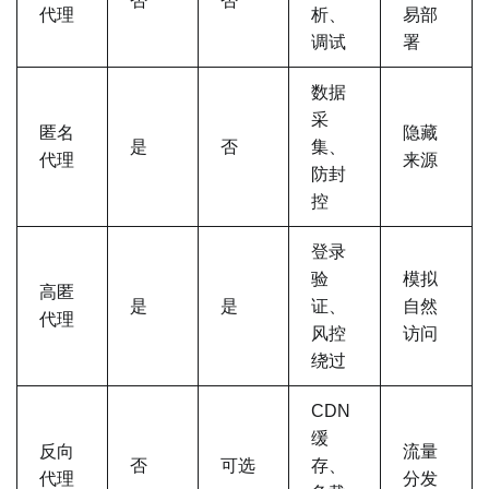
否
否
代理
析、
易部
调试
署
数据
采
匿名
隐藏
是
否
集、
代理
来源
防封
控
登录
验
模拟
高匿
是
是
证、
自然
代理
风控
访问
绕过
CDN
缓
反向
流量
否
可选
存、
代理
分发