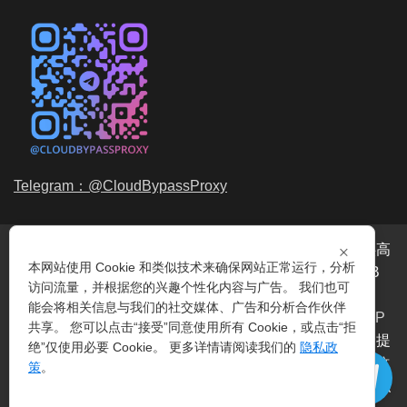
Telegram：@CloudBypassProxy
×
穿云代理是专业的
海外动态IP
代理服务提供商，我们提供高
本网站使用 Cookie 和类似技术来确保网站正常运行，分析
品质、永不过期的
动态代理IP
池流量包，价格最低2元/GB
访问流量，并根据您的兴趣个性化内容与广告。 我们也可
起。我们的IP资源包括超过3.5亿的
动态住宅IP
和机房IP，
能会将相关信息与我们的社交媒体、广告和分析合作伙伴
覆盖全球200多个国家。支持
HTTP代理IP
和
Socks5代理IP
共享。 您可以点击“接受”同意使用所有 Cookie，或点击“拒
协议，IP可用率超过99%。购买我们的服务即可享受穿云提
绝”仅使用必要 Cookie。 更多详情请阅读我们的
隐私政
供的
爬虫代理IP
池，满足各种场景的代理IP需求，包括
指纹
策
。
浏览器IP
、爬虫抓取、电商系统、网络测试、SEO等。穿云