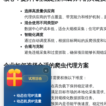
选择高质量供应商
代理供应商的节点覆盖、带宽能力和维护机制，
混合使用不同类型IP
数据中心IP成本低，适合大规模采集；住宅IP
智能化调度
通过自动调度系统，根据目标网站的反爬强度和
合规与克制
避免违规采集和过度抓取，确保项目能够长期稳
企业如何选择合适的爬虫代理方案
×
企业在落地爬虫项目时，通常需要权衡以下维度：
试用活动
成功率
：是否能在高负载下保持稳定请求。
地区覆盖
：能否满足目标市场的本地化采集需求
+ 动态住宅IP流量
并发能力
：是否支持规模化数据抓取任务。
+ 动态机房IP流量
成本与合规性
：预算内是否能平衡速度、稳定性