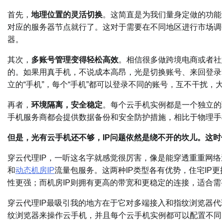
首先，
地理位置的灵活切换
。这简直是为我们量身定做的功能
对应的服务器节点就行了。这对于需要在不同地区进行市场调
器。
其次，
多账号管理变得轻松高效
。相信很多做跨境电商或者社
的。如果用真手机，不说成本高昂，光是切换账号、来回登录
立的“手机”，每个“手机”都可以登录不同的账号，互不干扰，
再者，
环境隔离，安全稳定
。每个云手机实例都是一个独立的
手机服务商都会提供数据备份和安全防护措施，相比于物理手
但是，光有云手机还不够，IP问题依然是绕不开的坎儿。这时
穿云代理IP，一听这名字就感觉很厉害，像是能穿透重重网
和
动态机房IP
流量包服务。这两种IP类型各有优势，住宅IP
性更强；而机房IP则拥有更高的带宽和更稳定的连接，适合
穿云代理IP最吸引我的地方在于它对多端接入和指纹浏览器代
纹浏览器来操作云手机，并且每个云手机实例都可以配置不同的