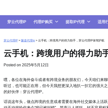
Skip
to
content
穿云代理IP
代理IP购买
提取IP代理
适用
穿云代理IP
>
隧道代理ip
>
云手机：跨境用户的得力助手，穿云代理IP保驾护航
云手机：跨境用户的得力助手
Posted on
2025年5月12日
嘿，各位在海外奋斗或者有跨境业务的朋友们，今天咱们来聊
听过，也可能正在用，但今天我想更深入地扒一扒它的强大之
的好伙伴：穿云代理IP。
话说这年头，做点跨境的生意或者需要在海外社交媒体上活跃
动不动就给你来个“IP已被封锁”，简直让人抓狂。好不容易