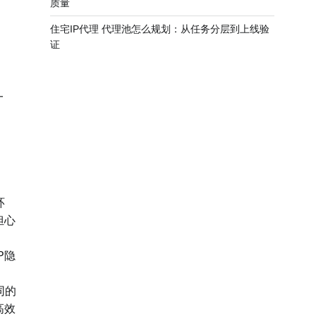
质量
住宅IP代理 代理池怎么规划：从任务分层到上线验
证
一
环
担心
P隐
同的
高效