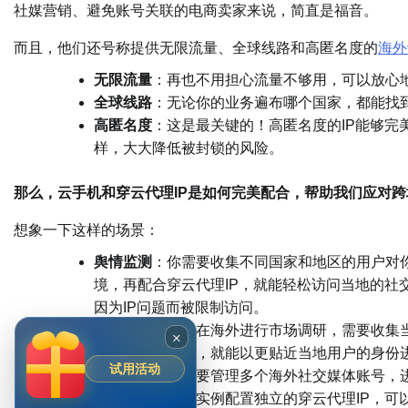
社媒营销、避免账号关联的电商卖家来说，简直是福音。
而且，他们还号称提供无限流量、全球线路和高匿名度的
海外
无限流量
：再也不用担心流量不够用，可以放心
全球线路
：无论你的业务遍布哪个国家，都能找到
高匿名度
：这是最关键的！高匿名度的IP能够完
样，大大降低被封锁的风险。
那么，云手机和穿云代理IP是如何完美配合，帮助我们应对
想象一下这样的场景：
舆情监测
：你需要收集不同国家和地区的用户对
境，再配合穿云代理IP，就能轻松访问当地的社
因为IP问题而被限制访问。
问卷调查
：你想在海外进行市场调研，需要收集
×
藏你的真实身份，就能以更贴近当地用户的身份
试用活动
社媒管理
：你需要管理多个海外社交媒体账号，
账号，并为每个实例配置独立的穿云代理IP，可