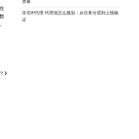
质量
性
住宅IP代理 代理池怎么规划：从任务分层到上线验
数
证
。
？